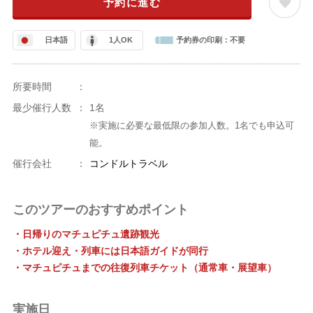
予約に進む
日本語
1人OK
予約券の印刷：
不要
所要時間
：
最少催行人数
：
1名
※実施に必要な最低限の参加人数。1名でも申込可
能。
催行会社
：
コンドルトラベル
このツアーのおすすめポイント
・日帰りのマチュピチュ遺跡観光
・ホテル迎え・列車には日本語ガイドが同行
・マチュピチュまでの往復列車チケット（通常車・展望車）
実施日