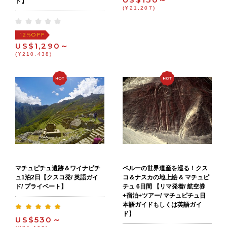
ド】
(¥21,207)
OFF
12%
US$1,290～
(¥210,438)
マチュピチュ遺跡＆ワイナピチ
ペルーの世界遺産を巡る！クス
ュ1泊2日【クスコ発/ 英語ガイ
コ＆ナスカの地上絵 & マチュピ
ド/ プライベート】
チュ 6日間 【リマ発着/ 航空券
+宿泊+ツアー/ マチュピチュ日
本語ガイドもしくは英語ガイ
ド】
US$530～