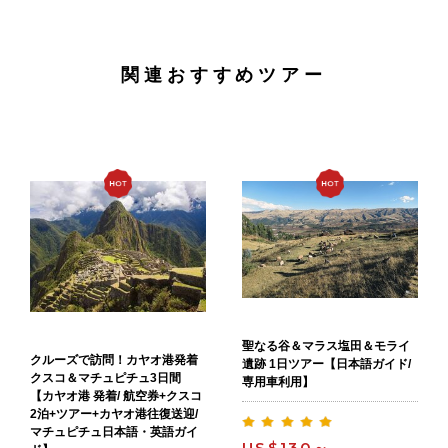
関連おすすめツアー
聖なる谷＆マラス塩田＆モライ
クルーズで訪問！カヤオ港発着
遺跡 1日ツアー【日本語ガイド/
クスコ＆マチュピチュ3日間
専用車利用】
【カヤオ港 発着/ 航空券+クスコ
2泊+ツアー+カヤオ港往復送迎/
マチュピチュ日本語・英語ガイ
US$130～