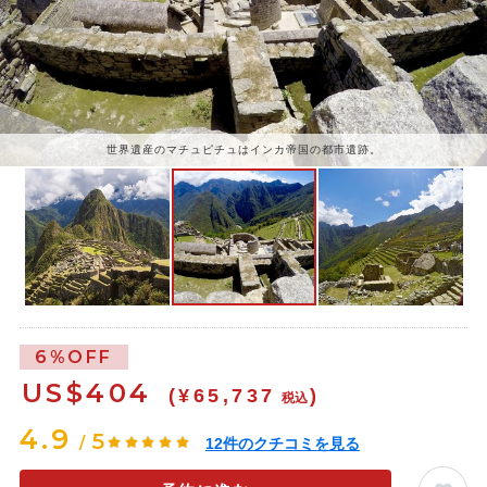
世界遺産のマチュピチュはインカ帝国の都市遺跡。
6%OFF
US$
404
(¥65,737
)
税込
4.9
5
/
12
件のクチコミを見る