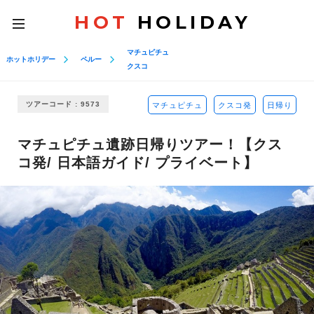
HOT
HOLIDAY
toggle
navigation
マチュピチュ
ホットホリデー
ペルー
クスコ
ツアーコード : 9573
マチュピチュ
クスコ発
日帰り
マチュピチュ遺跡日帰りツアー！【クス
コ発/ 日本語ガイド/ プライベート】