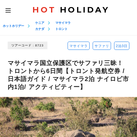
HOT
HOLIDAY
toggle
navigation
ケニア
マサイマラ
ホットホリデー
カナダ
トロント
ツアーコード : 8723
マサイマラ
サファリ
2泊3日
マサイマラ国立保護区でサファリ三昧！
トロントから6日間【トロント発航空券 /
日本語ガイド / マサイマラ2泊 ナイロビ市
内1泊/ アクティビティー】