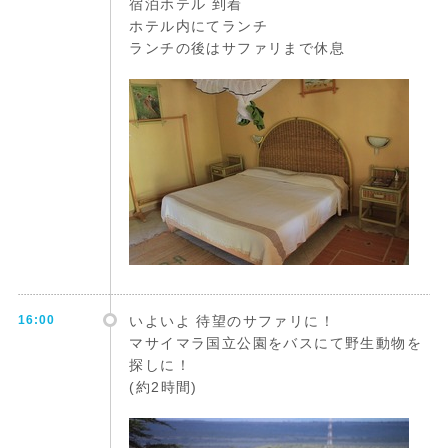
宿泊ホテル 到着
ホテル内にてランチ
ランチの後はサファリまで休息
16:00
いよいよ 待望のサファリに！
マサイマラ国立公園をバスにて野生動物を
探しに！
(約2時間)