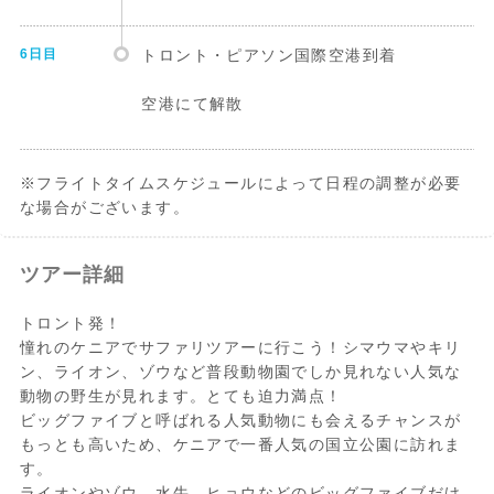
6日目
トロント・ピアソン国際空港到着
空港にて解散
※フライトタイムスケジュールによって日程の調整が必要
な場合がございます。
ホテル詳細
<４スターテントタイプ >
ツアー詳細
・
Ol Moran Tented Camp
または同等クラス
トロント発！
(テントタイプが満室の場合はホテルタイプ
憧れのケニアでサファリツアーに行こう！シマウマやキリ
の場合もございます)
ン、ライオン、ゾウなど普段動物園でしか見れない人気な
トイレ・シャワー付き
動物の野生が見れます。とても迫力満点！
利用ホテル例
ビッグファイブと呼ばれる人気動物にも会えるチャンスが
・
KIMANA MARA CAMP
もっとも高いため、ケニアで一番人気の国立公園に訪れま
す。
学生料金は３スター Hippo Logde または
ライオンやゾウ、水牛、ヒョウなどのビッグファイブだけ