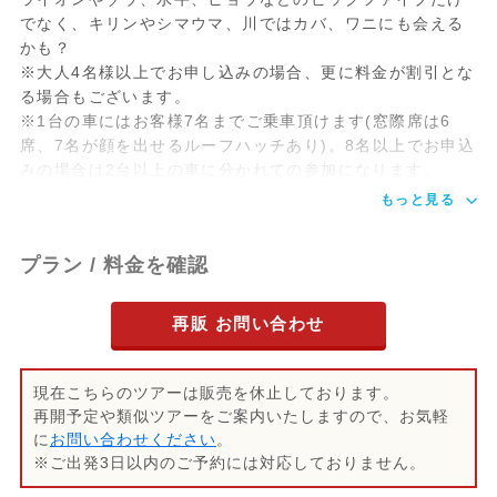
同等クラス ３スター
でなく、キリンやシマウマ、川ではカバ、ワニにも会える
テントタイプ
かも？
※大人4名様以上でお申し込みの場合、更に料金が割引とな
・ナイロビ市内ホテル：空港付近ホテル(3-
る場合もございます。
4スター)
※1台の車にはお客様7名までご乗車頂けます(窓際席は6
席、7名が顔を出せるルーフハッチあり)。8名以上でお申込
みの場合は2台以上の車に分かれての参加になります。
もっと見る
プラン / 料金を確認
再販 お問い合わせ
現在こちらのツアーは販売を休止しております。
再開予定や類似ツアーをご案内いたしますので、お気軽
に
お問い合わせください
。
※ご出発3日以内のご予約には対応しておりません。