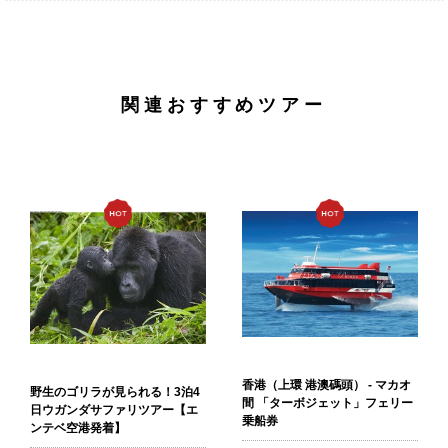
関連おすすめツアー
香港（上環 港澳碼頭） - マカオ
野生のゴリラが見られる！3泊4
間 「ターボジェット」フェリー
日ウガンダサファリツアー【エ
乗船券
ンテベ空港発着】