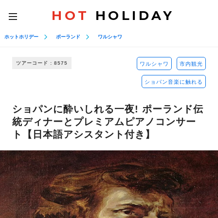
HOT
HOLIDAY
toggle
navigation
ホットホリデー
ポーランド
ワルシャワ
ツアーコード : 8575
ワルシャワ
市内観光
ショパン音楽に触れる
ショパンに酔いしれる一夜! ポーランド伝
統ディナーとプレミアムピアノコンサー
ト【日本語アシスタント付き】