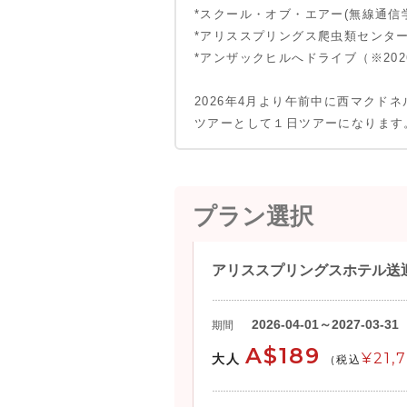
*スクール・オブ・エアー(無線通信
*アリススプリングス爬虫類センター
15:00
アリススプリ
*アンザックヒルへドライブ（※202
2026年4月より午前中に西マクド
ツアーとして１日ツアーになります
プラン選択
アリススプリングスホテル送
2026-04-01～2027-03-31
期間
A$189
¥21,
大人
(税込