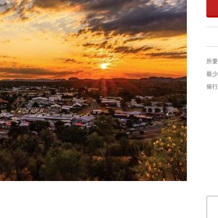
所要
最少
催行