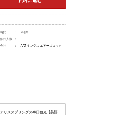
予約に進む
時間
：
7時間
催行人数
：
会社
：
AAT キングス エアーズロック
アリススプリングス半日観光【英語