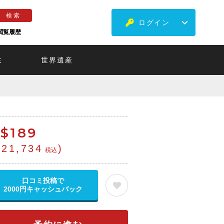
ログイン
閲覧履歴
ミ
世界遺産
$
189
¥21,734
)
税込
口コミ投稿で
2000円キャッシュバック