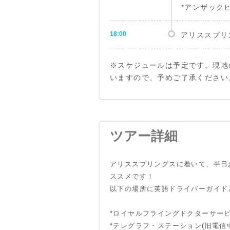
*アンザック
18:00
アリススプリ
※スケジュールは予定です。現地
いますので、予めご了承ください
8:00-8:30
アリススプリ
***
ツアー詳細
ジョン フリ
シンプソンズ
スタンリーキ
アリススプリングスに着いて、半日
ススメです！
***
スタンリーキ
以下の場所に英語ドライバーガイド
***
テレグラフ・
*ロイヤルフライングドクターサービ
スクール・オ
*テレグラフ・ステーション(旧電信