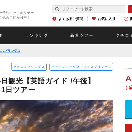
ー予約ホットホリデー
ク他の予約受付中！
よくあるご質問
お気に入り
集
ランキング
新着ツアー
クチコ
ススプリングス
アリススプリングス
エアーズロック発アリススプリングス
A
日観光【英語ガイド /午後】
(
は1日ツアー