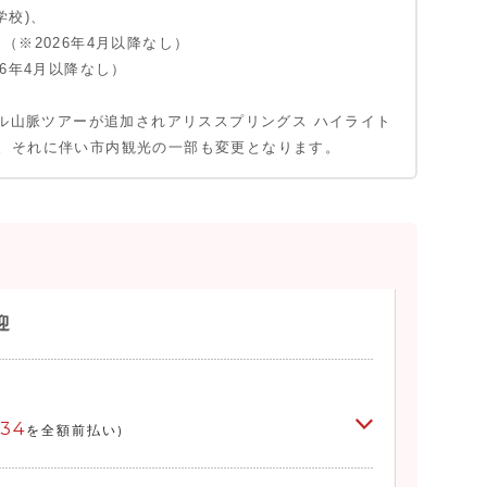
学校)、
（※2026年4月以降なし）
ングス市内お戻り
6年4月以降なし）
ネル山脈ツアーが追加されアリススプリングス ハイライト
。それに伴い市内観光の一部も変更となります。
迎
734
を全額前払い)