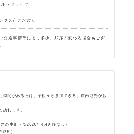
ヒルへドライブ
ングス市内お戻り
の交通事情等により多少、順序が変わる場合もござ
。
ングス市内ホテルへお迎え
ンの墓
 ギャップ
ャズム
お時間がある方は、午後から参加できる、市内観光がお
ャズムにて昼食休憩（自己負担）
と訪れます。
ステーション(旧電信中継所)
スの本部（※2026年4月以降なし）
ブ・エアー(無線通信学校)
中継所)