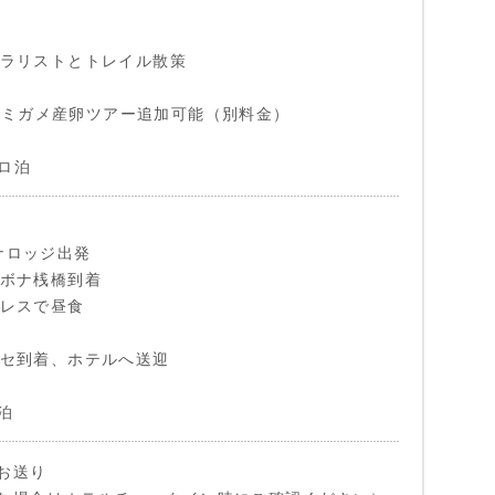
チュラリストとトレイル散策
ウミガメ産卵ツアー追加可能（別料金）
ロ泊
ーナロッジ出発
・パボナ桟橋到着
アピレスで昼食
ンホセ到着、ホテルへ送迎
泊
お送り