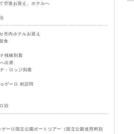
て空港お迎え、ホテルへ
泊
セ市内ホテルお迎え
朝食
パボナ桟橋到着
ジへ出発
グーナ・ロッジ到着
ルトゥゲーロ 村訪問
ロ泊
ルトゥゲーロ国立公園ボートツアー（国立公園使用料別