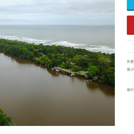
所要
最少
催行