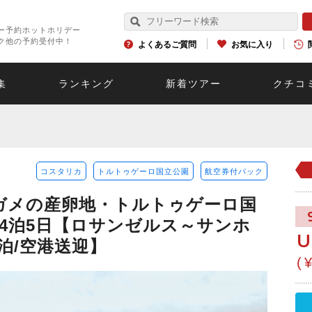
ー予約ホットホリデー
ク他の予約受付中！
よくあるご質問
お気に入り
集
ランキング
新着ツアー
クチコ
コスタリカ
トルトゥゲーロ国立公園
航空券付パック
ガメの産卵地・トルトゥゲーロ国
4泊5日【ロサンゼルス～サンホ
U
泊/空港送迎】
(