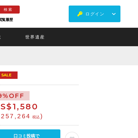
ログイン
閲覧履歴
ミ
世界遺産
SALE
9%OFF
S$
1,580
¥257,264
)
税込
口コミ投稿で