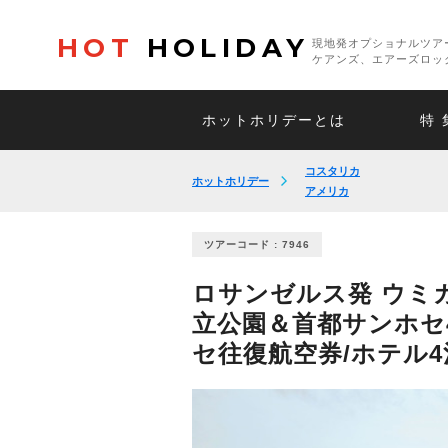
HOT
HOLIDAY
現地発オプショナルツア
ケアンズ、エアーズロッ
ホットホリデーとは
特 
コスタリカ
ホットホリデー
アメリカ
ツアーコード : 7946
ロサンゼルス発 ウミ
立公園＆首都サンホセ
セ往復航空券/ホテル4