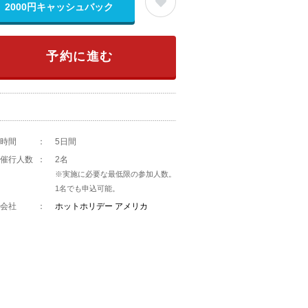
2000円キャッシュバック
予約に進む
時間
：
5日間
催行人数
：
2名
※実施に必要な最低限の参加人数。
1名でも申込可能。
会社
：
ホットホリデー アメリカ