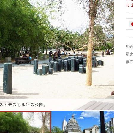
り
所要
最少
催行
ス・デスカルソス公園。