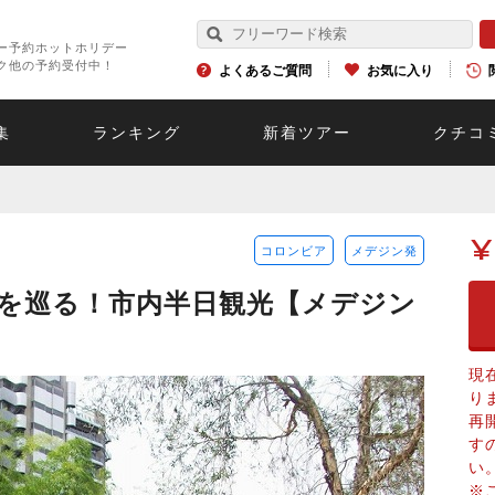
ー予約ホットホリデー
ク他の予約受付中！
よくあるご質問
お気に入り
集
ランキング
新着ツアー
クチコ
¥
コロンビア
メデジン発
を巡る！市内半日観光【メデジン
現
り
再
す
い
※