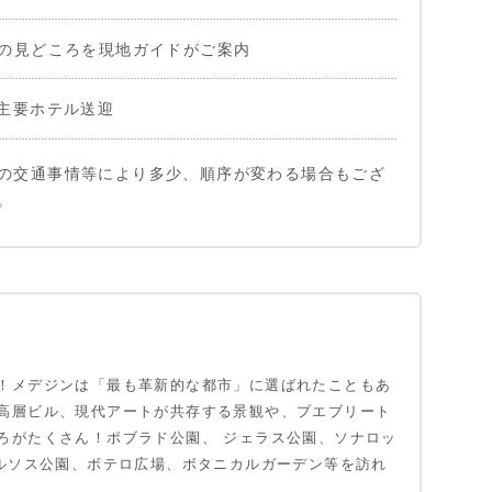
の見どころを現地ガイドがご案内
主要ホテル送迎
の交通事情等により多少、順序が変わる場合もござ
。
！メデジンは「最も革新的な都市」に選ばれたこともあ
高層ビル、現代アートが共存する景観や、プエブリート
ろがたくさん！ポブラド公園、 ジェラス公園、ソナロッ
カルソス公園、ボテロ広場、ボタニカルガーデン等を訪れ