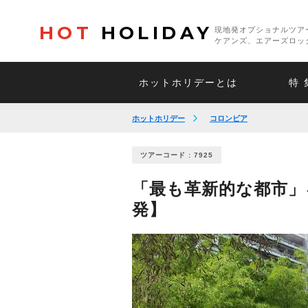
HOT
HOLIDAY
現地発オプショナルツア
ケアンズ、エアーズロッ
ホットホリデーとは
特 
ホットホリデー
コロンビア
ツアーコード : 7925
「最も革新的な都市」
発】