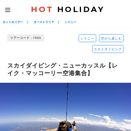
HOT
HOLIDAY
toggle
navigation
ホットホリデー
オーストラリア
シドニー
ツアーコード : 7850
シドニー
空から楽しむ
スカイダイビング
スカイダイビング・ニューカッスル【レ
イク・マッコーリー空港集合】