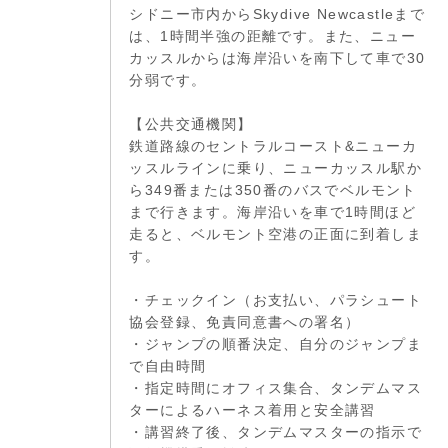
シドニー市内からSkydive Newcastleまで
は、1時間半強の距離です。また、ニュー
カッスルからは海岸沿いを南下して車で30
分弱です。
【公共交通機関】
鉄道路線のセントラルコースト&ニューカ
ッスルラインに乗り、ニューカッスル駅か
ら349番または350番のバスでベルモント
まで行きます。海岸沿いを車で1時間ほど
走ると、ベルモント空港の正面に到着しま
す。
・チェックイン（お支払い、パラシュート
協会登録、免責同意書への署名）
・ジャンプの順番決定、自分のジャンプま
で自由時間
・指定時間にオフィス集合、タンデムマス
ターによるハーネス着用と安全講習
・講習終了後、タンデムマスターの指示で