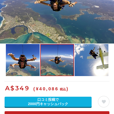
A$
349
(¥40,086
)
税込
口コミ投稿で
2000円キャッシュバック