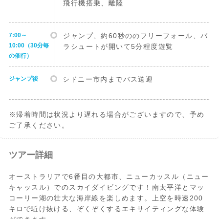
飛行機搭乗、離陸
7:00～
ジャンプ、約60秒ののフリーフォール、パ
10:00（30分毎
ラシュートが開いて5分程度遊覧
の催行）
ジャンプ後
シドニー市内までバス送迎
※帰着時間は状況より遅れる場合がございますので、予め
ご了承ください。
ツアー詳細
オーストラリアで6番目の大都市、ニューカッスル（ニュー
キャッスル）でのスカイダイビングです！南太平洋とマッ
コーリー湖の壮大な海岸線を楽しめます。上空を時速200
キロで駈け抜ける、ぞくぞくするエキサイティングな体験