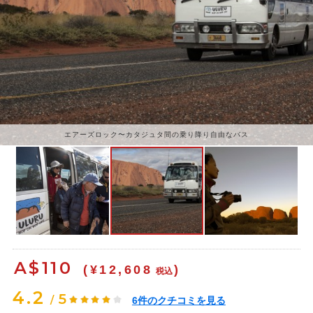
エアーズロック〜カタジュタ間の乗り降り自由なバス
A$
110
(¥12,608
)
税込
4.2
5
/
6
件のクチコミを見る