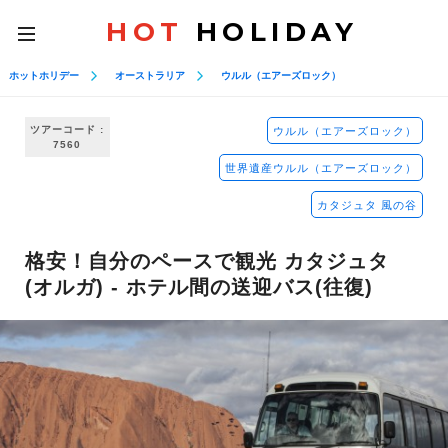
HOT
HOLIDAY
toggle
navigation
ホットホリデー
オーストラリア
ウルル（エアーズロック）
ツアーコード :
ウルル（エアーズロック）
7560
世界遺産ウルル（エアーズロック）
カタジュタ 風の谷
格安！自分のペースで観光 カタジュタ
(オルガ) - ホテル間の送迎バス(往復)