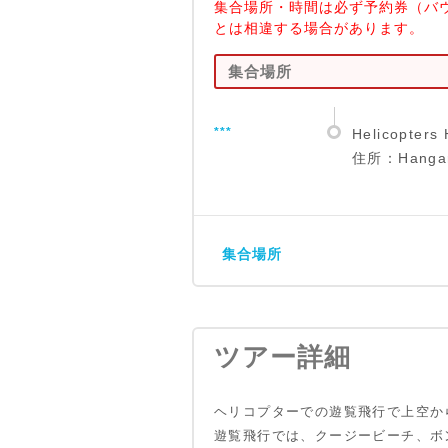
集合場所・時間は必ず予約券（バ
とは相違する場合があります。
集合場所
***
Helicopter
住所：Hangar 
集合場所
ツアー詳細
ヘリコプターでの遊覧飛行で上空か
遊覧飛行では、クージービーチ、ボ