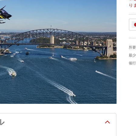
り
所要
最少
催行
ル