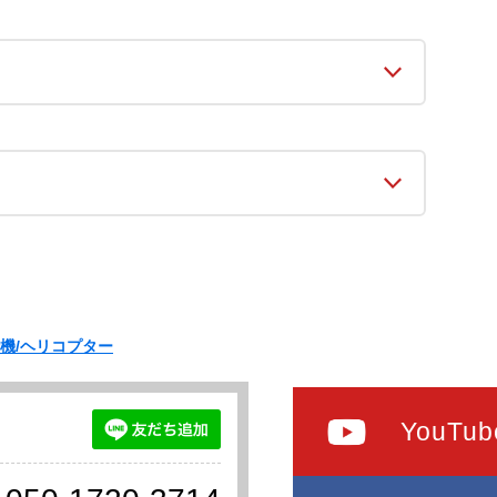
機/ヘリコプター
YouTub