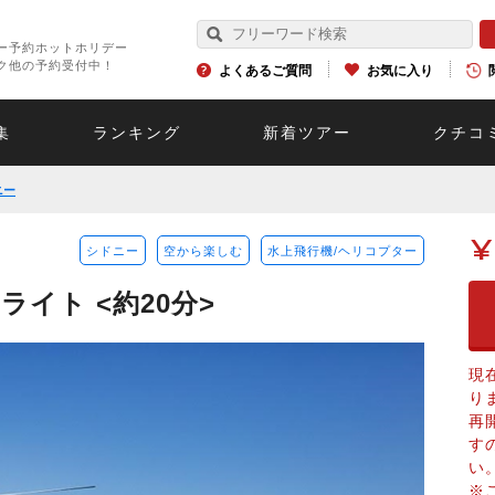
ー予約ホットホリデー
ク他の予約受付中！
よくあるご質問
お気に入り
集
ランキング
新着ツアー
クチコ
ニー
¥
シドニー
空から楽しむ
水上飛行機/ヘリコプター
イト <約20分>
現
り
再
す
い
※