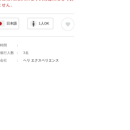
ません。
日本語
1人OK
時間
：
催行人数
：
3名
会社
：
ヘリ エクスペリエンス