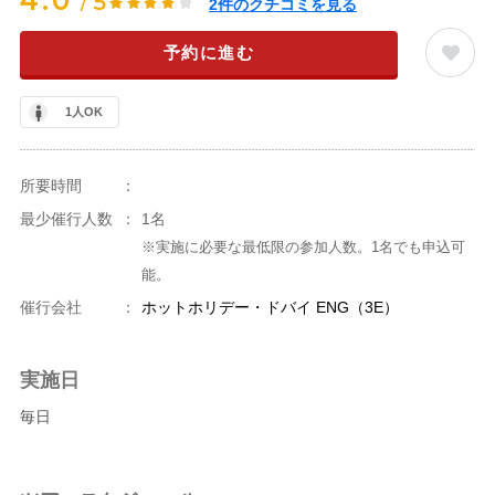
4.0
5
/
2
件のクチコミを見る
予約に進む
1人OK
所要時間
：
最少催行人数
：
1名
※実施に必要な最低限の参加人数。1名でも申込可
能。
催行会社
：
ホットホリデー・ドバイ ENG（3E）
実施日
毎日