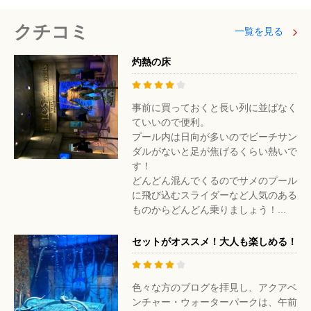
クチコミ
一覧を見る
灼熱の床
事前に買っておくと長い列に並ばなく
ていいので便利。
プール内は日向が多いのでビーチサン
ダルがないと足が焦げるくらい熱いで
す！
どんどん混んでくるのでサメのプール
に飛び込むスライダーなど人気のある
ものからどんどん乗りましょう！...
セットがオススメ！大人も楽しめる！
色々な方のブログを拝見し、アクアベ
ンチャー・ウォーターパークは、午前