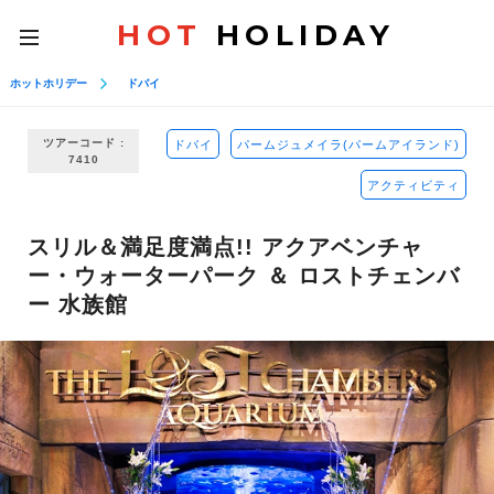
HOT
HOLIDAY
toggle
navigation
ホットホリデー
ドバイ
ツアーコード :
ドバイ
パームジュメイラ(パームアイランド)
7410
アクティビティ
スリル＆満足度満点!! アクアベンチャ
ー・ウォーターパーク ＆ ロストチェンバ
ー 水族館