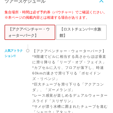
ツアースケジュール
集合場所・時間は必ず予約券（バウチャー）でご確認ください。
※本ページの掲載内容とは相違する場合があります。
【アクアベンチャー・ウ
【ロストチェンバー水族
ォーターパーク】
館】
人気アトラク
【アクアベンチャー・ウォーターパーク】
ション!!
*9階建てビルに相当する高さからほぼ垂直
に滑り降りる「リープ・オブ・フェイス」
*カプセルに入り、フロアが落下し、時速
60kmの速さで滑り下りる「ポセイドン
ズ・リベンジ」
*巨大チューブを滑り下りる「アクアコン
ダ」、「ズーメランゴ」
*レース感覚が楽しめるデュアルウォーター
スライド「スリザリン」
*サメが漂う水槽に囲まれたチューブを進む
「シャーク・アタック」