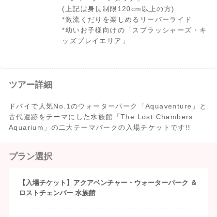
(上記は身長制限120cm以上の方)
*激流くだりを楽しめるリーバーライド
*幼いお子様向けの「スプラッシャーズ・キ
ッズプレイエリア」
見どころ満載!!
6万5000匹の海洋動物を見ることができる
ツアー詳細
ドバイで1番見応えのる水族館です。
冒険心がくすぐられる、古代アトランティ
ドバイで人気No.1のウォーターパーク「Aquaventure」と
スの失われた都とその文化にも触れること
古代遺跡をテーマにした水族館「The Lost Chambers
ができます。
Aquarium」の二大テーマパークの入場チケットです!!
プラン選択
【入場チケット】アクアベンチャー・ウォーターパーク ＆
ロストチェンバー 水族館