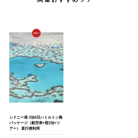
シドニー発 3泊4日ハミルトン島
パッケージ（航空券+宿3泊+ツ
アー） 直行便利用