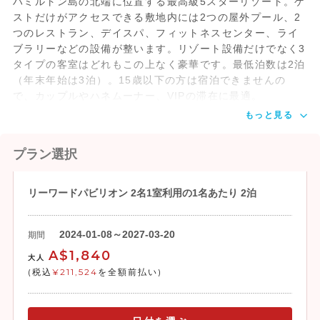
ハミルトン島の北端に位置する最高級5スターリゾート。ゲ
ストだけがアクセスできる敷地内には2つの屋外プール、2
つのレストラン、デイスパ、フィットネスセンター、ライ
ブラリーなどの設備が整います。リゾート設備だけでなく3
タイプの客室はどれもこの上なく豪華です。最低泊数は2泊
（年末年始は3泊）。15歳以下の方は宿泊できませんの
で、カップルやハネムーナー、VIPの滞在に最適。
もっと見る
プラン選択
リーワードパビリオン 2名1室利用の1名あたり 2泊
2024-01-08～2027-03-20
期間
A$1,840
大人
(税込
¥211,524
を全額前払い)