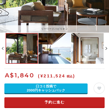
リーワードパビリオン
A$
1,840
(¥211,524
)
税込
口コミ投稿で
2000円キャッシュバック
予約に進む