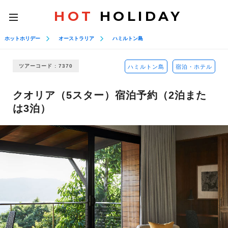
HOT
HOLIDAY
toggle
navigation
ホットホリデー
オーストラリア
ハミルトン島
ツアーコード : 7370
ハミルトン島
宿泊・ホテル
クオリア（5スター）宿泊予約（2泊また
は3泊）