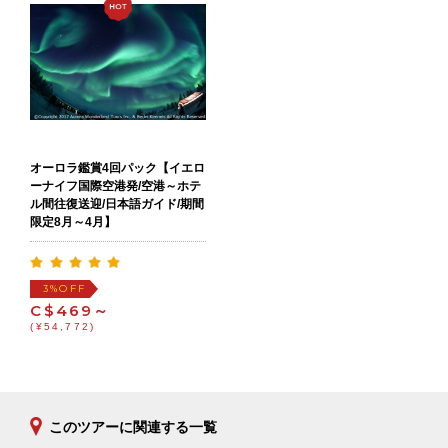
オーロラ鑑賞4回パック【イエロ
ーナイフ国際空港発/空港～ホテ
ル間往復送迎/日本語ガイド/期間
限定8月～4月】
OFF
3%
C$469～
(¥54,772)
このツアーに関連する一覧