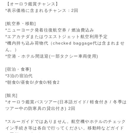
【オーロラ鑑賞チャンス】
*表示価格に含まれるチャンス：2回
[航空券・移動]
*ニューヨーク発着往復航空券 / 燃油費込み
*エアカナダまたはウエストジェット航空利用予定
*機内持ち込み荷物代（checked baggage代は含まれませ
ん。）
*空港 - ホテル間送迎(一部タクシー車両使用)
[宿泊・食事]
*3泊の宿泊代
*朝食0/昼食0/夕食0/軽食2
[観光]
*オーロラ鑑賞バスツアー(日本語ガイド/ 軽食付き / 冬季は
ツアー中の防寒具の貸出付き) 2回
*スルーガイドではありません。航空機やホテルのチェック
イン手続き等は各自で行ってください。移動時などガイド