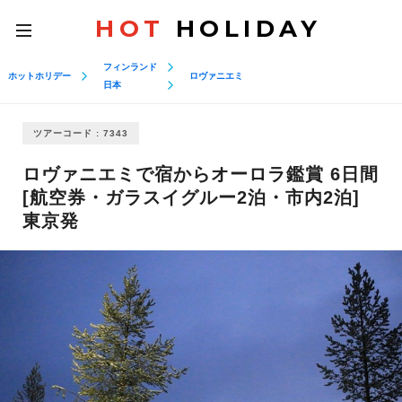
HOT
HOLIDAY
toggle
navigation
フィンランド
ホットホリデー
ロヴァニエミ
日本
ツアーコード : 7343
ロヴァニエミで宿からオーロラ鑑賞 6日間
[航空券・ガラスイグルー2泊・市内2泊]
東京発