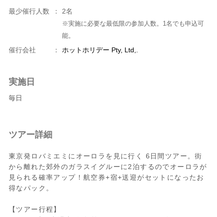
最少催行人数
：
2名
※実施に必要な最低限の参加人数。1名でも申込可
能。
催行会社
：
ホットホリデー Pty, Ltd,.
実施日
毎日
ツアー詳細
東京発ロバミエミにオーロラを見に行く 6日間ツアー。街
から離れた郊外のガラスイグルーに2泊するのでオーロラが
見られる確率アップ！航空券+宿+送迎がセットになったお
得なパック。
【ツアー行程】