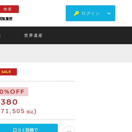
ログイン
閲覧履歴
ミ
世界遺産
SALE
10%OFF
€
380
¥71,505
)
税込
口コミ投稿で