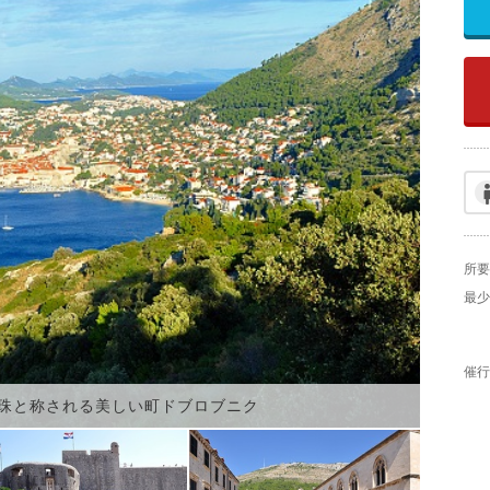
所要
最少
催行
珠と称される美しい町ドブロブニク