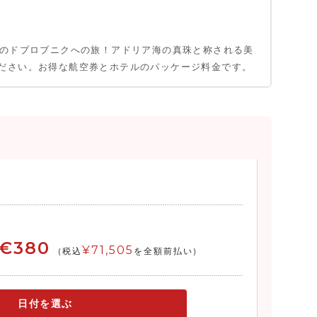
日のドブロブニクへの旅！アドリア海の真珠と称される美
ださい。お得な航空券とホテルのパッケージ料金です。
€380
¥71,505
(税込
を全額前払い)
日付を選ぶ