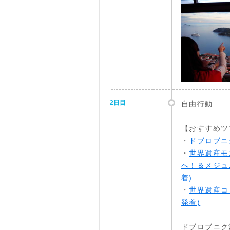
2日目
自由行動
【おすすめツ
・
ドブロブニ
・
世界遺産モ
へ！＆メジュ
着)
・
世界遺産コ
発着)
ドブロブニク