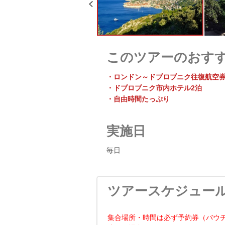
このツアーのおす
・ロンドン～ドブロブニク往復航空
・ドブロブニク市内ホテル2泊
・自由時間たっぷり
実施日
毎日
ツアースケジュー
集合場所・時間は必ず予約券（バウ