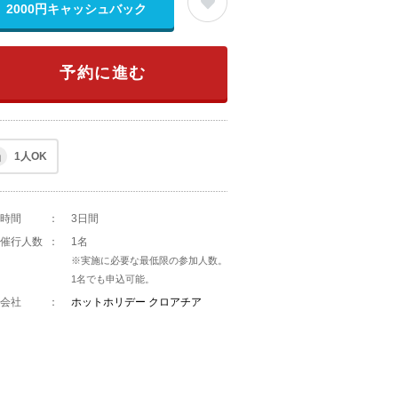
2000円キャッシュバック
予約に進む
1人OK
時間
：
3日間
催行人数
：
1名
※実施に必要な最低限の参加人数。
1名でも申込可能。
会社
：
ホットホリデー クロアチア