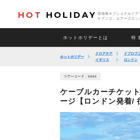
HOT
HOLIDAY
現地発オプショナルツア
ケアンズ、エアーズロッ
ホットホリデーとは
特 
クロアチア
ドブロブ
ホットホリデー
イギリス
ロンドン
ツアーコード : 6860
ケーブルカーチケット
ージ【ロンドン発着/