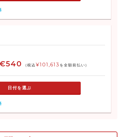
料
€540
¥101,613
(税込
を全額前払い)
日付を選ぶ
料