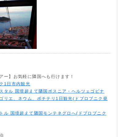
アー】お気軽に隣国へも行けます！
ク1日市内観光
スタル 国境超えて隣国ボスニア・ヘルツェゴビナ
ゴリエ、ネウム、ポチテリ1日観光(ドブロブニク発
トル 国境超えて隣国モンテネグロへ(ドブロブニク
泊