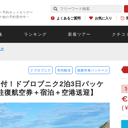
ー予約ホットホリデー
ク他の予約受付中！
よくあるご質問
お気に入り
集
ランキング
新着ツアー
クチコ
ニク
ドブロブニク
市内観光
他都市発パッケージ
付！ドブロブニク2泊3日パッケ
 往復航空券＋宿泊＋空港送迎】
(