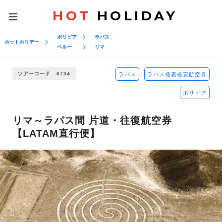
HOT
HOLIDAY
toggle
navigation
ボリビア
ラパス
ホットホリデー
ペルー
リマ
ツアーコード : 6734
ラパス
ラパス発着格安航空券
ボリビア
リマ～ラパス間 片道・往復航空券
【LATAM直行便】