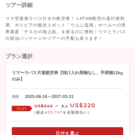
ツアー詳細
リマ空港発ラパス行きの航空券！ LATAM航空の直行便利
用。ボリビアの観光スポット「ウユニ塩湖」やペルーの世
界遺産「ナスカの地上絵」を巡るのに便利！リマとラパス
の宿泊パッケージやツアーの手配も承ります！
プラン選択
リマ〜ラパス片道航空券【預け入れ荷物なし、手荷物12kg
のみ】
2025-06-16～2027-03-21
期間
US$220
US$242
大人
9
%OFF
(税込
¥35,797
を全額前払い)
日付を選ぶ