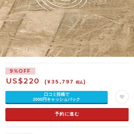
9%OFF
US$
220
(¥35,797
)
税込
口コミ投稿で
2000円キャッシュバック
予約に進む