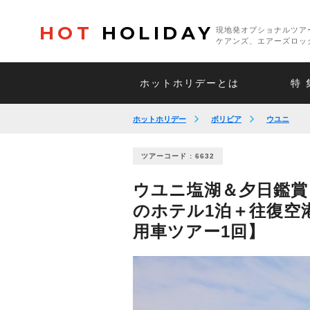
HOT
HOLIDAY
現地発オプショナルツア
ケアンズ、エアーズロッ
ホットホリデーとは
特 
ホットホリデー
ボリビア
ウユニ
ツアーコード : 6632
ウユニ塩湖＆夕日鑑賞 
のホテル1泊＋往復空
用車ツアー1回】