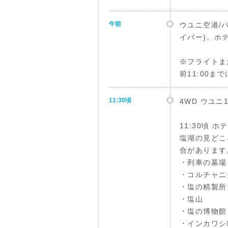
午前
ウユニ空港/
イバー)。ホ
※フライトま
前11:00
11:30頃
4WD ウユ
11:30頃 ホ
塩湖の見どこ
合があります
・列車の墓場
・コルチャニ
・塩の精製所
・塩山
・塩の博物館
・インカワシ