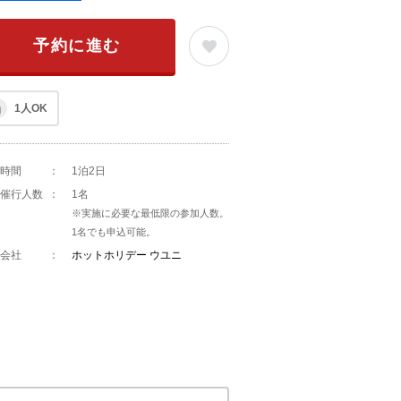
予約に進む
1人OK
時間
：
1泊2日
催行人数
：
1名
※実施に必要な最低限の参加人数。
1名でも申込可能。
会社
：
ホットホリデー ウユニ