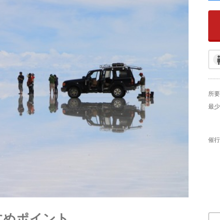
所要
最少
催行
すめポイント