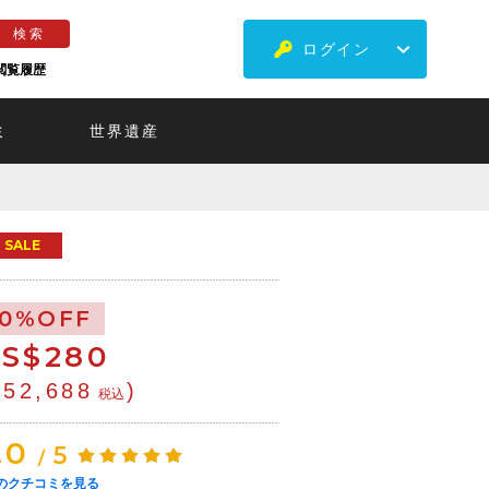
ログイン
閲覧履歴
ミ
世界遺産
SALE
10%OFF
S$
280
¥52,688
)
税込
.0
5
/
のクチコミを見る