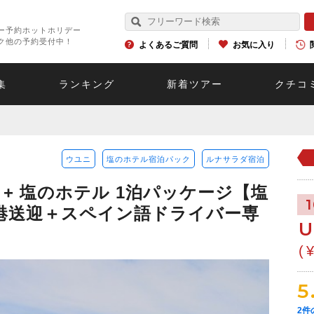
ー予約ホットホリデー
ク他の予約受付中！
よくあるご質問
お気に入り
集
ランキング
新着ツアー
クチコ
ウユニ
塩のホテル宿泊パック
ルナサラダ宿泊
+ 塩のホテル 1泊パッケージ【塩
港送迎＋スペイン語ドライバー専
U
(
5
2
件