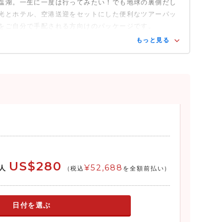
塩湖。一生に一度は行ってみたい！でも地球の裏側だし
光とホテル、空港送迎をセットにした便利なツアーパッ
をご自分で手配される方向けのパッケージです。
もっと見る
US$280
¥52,688
人
(税込
を全額前払い)
日付を選ぶ