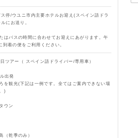
バス停/ウユニ市内主要ホテルお迎え(スペイン語ドラ
テルにお送り。
たはバスの時間に合わせてお迎えにあがります。午
までに到着の便をご利用ください。
ニ1日ツアー（ スペイン語ドライバー/専用車）
テル出発
ろを観光(下記は一例です。全てはご案内できない場
。)
タウン
島（乾季のみ）