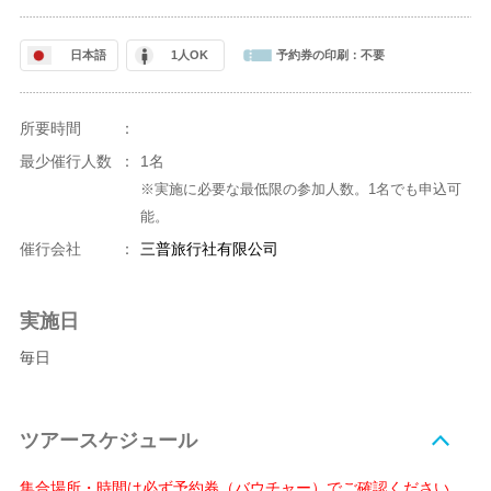
日本語
1人OK
予約券の印刷：
不要
所要時間
：
最少催行人数
：
1名
※実施に必要な最低限の参加人数。1名でも申込可
能。
催行会社
：
三普旅行社有限公司
実施日
毎日
ツアースケジュール
集合場所・時間は必ず予約券（バウチャー）でご確認ください。