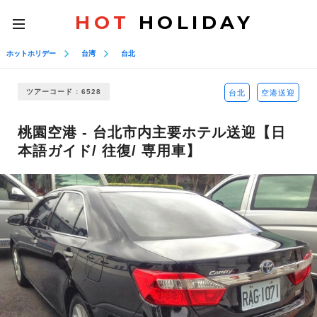
HOT
HOLIDAY
toggle
navigation
ホットホリデー
台湾
台北
ツアーコード : 6528
台北
空港送迎
桃園空港 - 台北市内主要ホテル送迎【日
本語ガイド/ 往復/ 専用車】