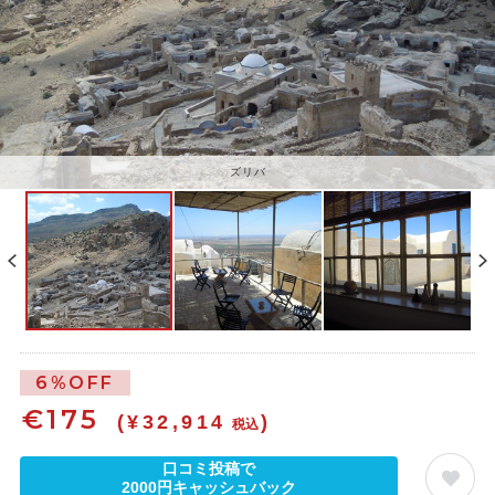
ズリバ
6%OFF
€
175
(¥32,914
)
税込
口コミ投稿で
2000円キャッシュバック