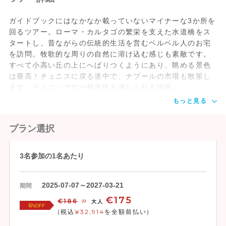
ガイドブックにはなかなか載っていないマイナーな3か所を
回るツアー。ローマ・カルタゴの繁栄を支えた水道橋をス
タートし、昔ながらの伝統的生活を営むベルベル人のお宅
を訪問。牧歌的な周りの自然に溶け込む感じも素敵です。
すべて小高い丘の上にへばりつくようにあり、眺める景色
は最高！チュニスに戻る道中で、ナブールの市場も散策し
ます。チュニジアの一般庶民を感じられる場所。
もっと見る
プラン選択
3名参加の1名あたり
2025-07-07～2027-03-21
期間
€175
€186
大人
6
%OFF
(税込
¥32,914
を全額前払い)