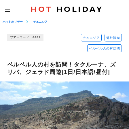
HOT
HOLIDAY
toggle
navigation
ホットホリデー
チュニジア
ツアーコード : 6481
チュニジア
郊外観光
ベルベル人の村訪問
ベルベル人の村を訪問！タクルーナ、ズ
リバ、ジェラド周遊[1日/日本語/昼付]