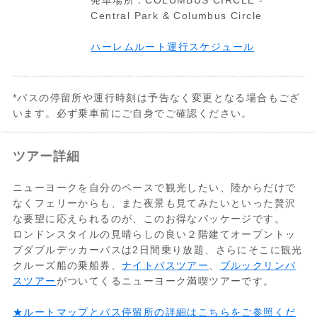
発車場所：COLUMBUS CIRCLE -
Central Park & Columbus Circle
ハーレムルート運行スケジュール
*バスの停留所や運行時刻は予告なく変更となる場合もござ
います。必ず乗車前にご自身でご確認ください。
18:30-20:30
集合場所：Big Busツアーズ17番停留所
ツアー詳細
M&Ms World: 7th Ave. and West 48th
St.
ニューヨークを自分のペースで観光したい、陸からだけで
バスは15-20分間隔で運行しています。
なくフェリーからも、また夜景も見てみたいといった贅沢
な要望に応えられるのが、このお得なパッケージです。
現地でBigBusのスタッフに、バウチャーを
ロンドンスタイルの見晴らしの良い２階建てオープントッ
見せて乗車券と交換します。
プダブルデッカーバスは2日間乗り放題、さらにそこに観光
身分証の提示を求められることがございま
クルーズ船の乗船券、
ナイトバスツアー
、
ブルックリンバ
すので、パスポートをお持ち下さい。
スツアー
がついてくるニューヨーク満喫ツアーです。
★ルートマップとバス停留所の詳細はこちらをご参照くだ