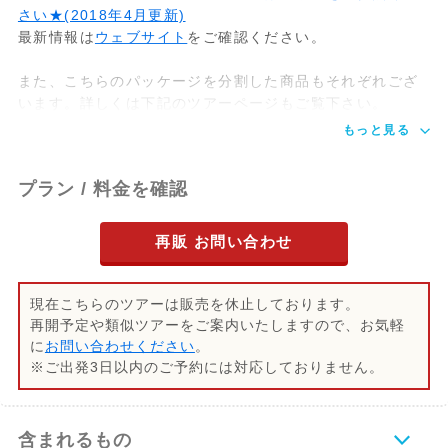
観光
セントラルパーク、コロンバスサークル、
さい★(2018年4月更新)
ロックフェラーセンター、ニューヨーク5
最新情報は
ウェブサイト
をご確認ください。
番街、エンパイアステートビルなど夜のニ
ューヨークをバスで巡ります。
また、こちらのパッケージを分割した商品もそれぞれござ
また、マンハッタン橋を通過、ニューヨー
います。詳しくは下記のツアーページもご覧下さい。
クとブルックリンの夜景を一望できます。
もっと見る
約1.5時間後
終了
プラン / 料金を確認
再販 お問い合わせ
現在こちらのツアーは販売を休止しております。
再開予定や類似ツアーをご案内いたしますので、お気軽
に
お問い合わせください
。
※ご出発3日以内のご予約には対応しておりません。
含まれるもの