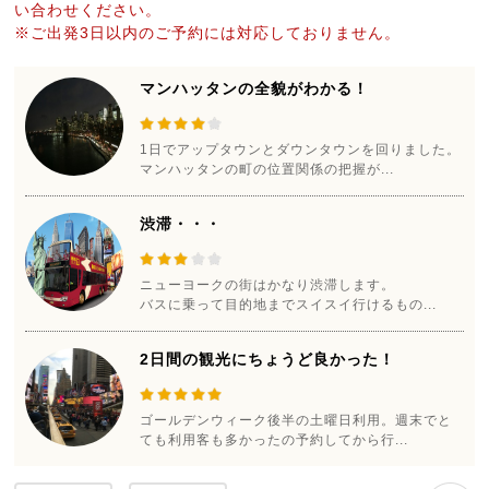
い合わせください。
※ご出発3日以内のご予約には対応しておりません。
マンハッタンの全貌がわかる！
1日でアップタウンとダウンタウンを回りました。
マンハッタンの町の位置関係の把握が...
渋滞・・・
ニューヨークの街はかなり渋滞します。
バスに乗って目的地までスイスイ行けるもの...
2日間の観光にちょうど良かった！
ゴールデンウィーク後半の土曜日利用。週末でと
ても利用客も多かったの予約してから行...