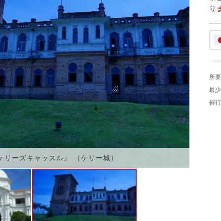
り
所要
最少
催行
ケリーズキャッスル』 （ケリー城）