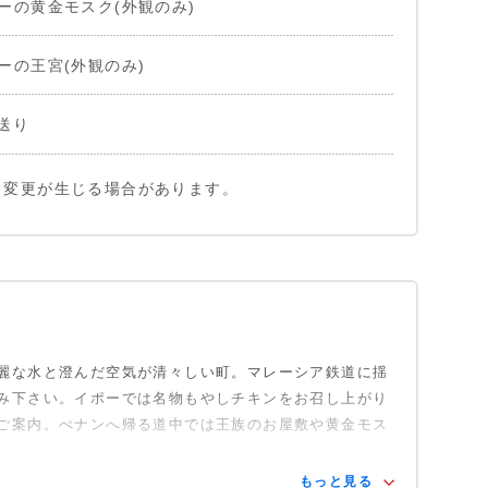
ーの黄金モスク(外観のみ)
ーの王宮(外観のみ)
送り
り変更が生じる場合があります。
麗な水と澄んだ空気が清々しい町。マレーシア鉄道に揺
み下さい。イポーでは名物もやしチキンをお召し上がり
ご案内。ぺナンへ帰る道中では王族のお屋敷や黄金モス
もっと見る