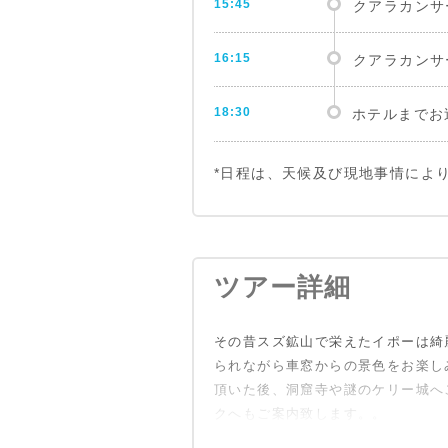
15:45
クアラカンサ
16:15
クアラカンサ
18:30
ホテルまでお
*日程は、天候及び現地事情によ
ツアー詳細
その昔スズ鉱山で栄えたイポーは綺
られながら車窓からの景色をお楽し
頂いた後、洞窟寺や謎のケリー城へ
クへもご案内致します。。