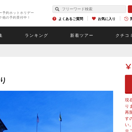
ー予約ホットホリデー
ク他の予約受付中！
よくあるご質問
お気に入り
集
ランキング
新着ツアー
クチコ
¥
り
現
り
再
す
い
※