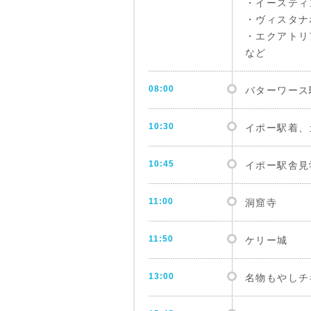
・イースティンホテ
・ヴィスタナホテル
・エクアトリアルホ
など
08:00
バターワース
10:30
イポー駅着、
10:45
イポー駅舎見
11:00
洞窟寺
11:50
ケリー城
13:00
名物もやしチ