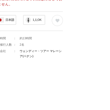
ません。
日本語
1人OK
時間
：
約13時間
催行人数
：
2名
会社
：
ウェンディー・ツアー マレーシ
ア(ペナン)