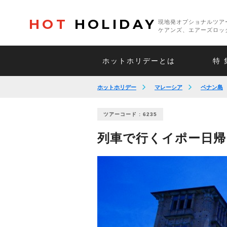
HOT
HOLIDAY
現地発オプショナルツア
ケアンズ、エアーズロッ
ホットホリデーとは
特 
ホットホリデー
マレーシア
ペナン島
ツアーコード : 6235
列車で行くイポー日帰