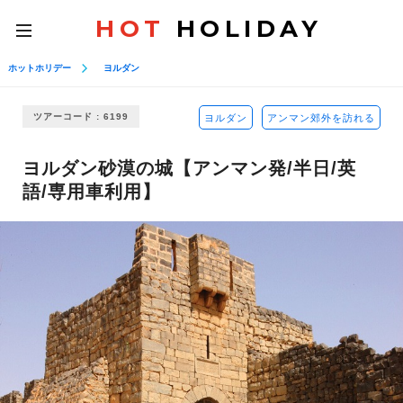
HOT
HOLIDAY
toggle
navigation
ホットホリデー
ヨルダン
ツアーコード : 6199
ヨルダン
アンマン郊外を訪れる
ヨルダン砂漠の城【アンマン発/半日/英
語/専用車利用】