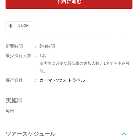
予約に進む
1人OK
所要時間
：
約4時間
最少催行人数
：
1名
※実施に必要な最低限の参加人数。1名でも申込可
能。
催行会社
：
カーマ ハウス トラベル
実施日
毎日
ツアースケジュール