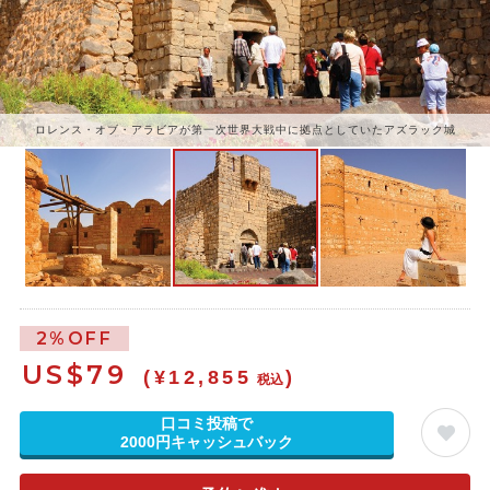
ロレンス・オブ・アラビアが第一次世界大戦中に拠点としていたアズラック城
2%OFF
US$
79
(¥12,855
)
税込
口コミ投稿で
2000円キャッシュバック