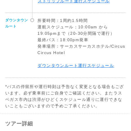
ストリップルート運行スケジュール
ダウンタウン
所要時間：1周約1.5時間
ルート
運航スケジュール：10:00am から
19:05pmまで（20-30分間隔で運行）
最終バス：18:00pm発車
発車場所：サーカスサーカスホテル/Circus
Circus Hotel
ダウンタウンルート運行スケジュール
*バスの停留所や運行時刻は予告なく変更となる場合もござ
います。必ず乗車前にご自身でご確認ください。またラス
ベガス市内は渋滞がひどくスケジュール通りに運行できな
いこともございますので予めご了承ください。
出発10分前ま
いずれかのバス停でご乗車の際に、バウチ
ツアー詳細
でに
ャー(予約券)をドライバーに提示して、チ