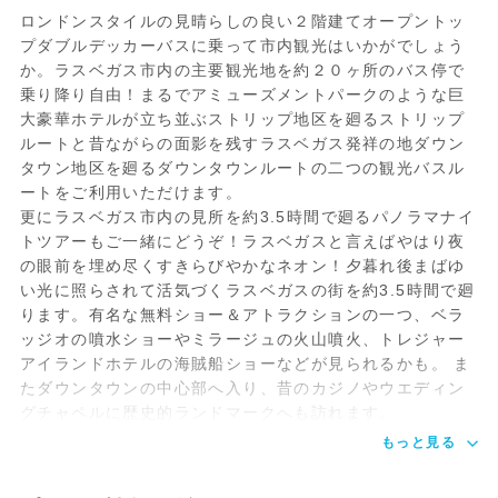
ケットにお引換えください。
ロンドンスタイルの見晴らしの良い２階建てオープントッ
プダブルデッカーバスに乗って市内観光はいかがでしょう
か。ラスベガス市内の主要観光地を約２０ヶ所のバス停で
ナイトツアー
所要時間：約3.5時間
乗り降り自由！まるでアミューズメントパークのような巨
運航スケジュール：19:00pm～19:30pm発
大豪華ホテルが立ち並ぶストリップ地区を廻るストリップ
発車場所：下記スケジュールにて発車場所
ルートと昔ながらの面影を残すラスベガス発祥の地ダウン
ご確認ください。
タウン地区を廻るダウンタウンルートの二つの観光バスル
ートをご利用いただけます。
ナイトバス運行スケジュール
更にラスベガス市内の見所を約3.5時間で廻るパノラマナイ
トツアーもご一緒にどうぞ！ラスベガスと言えばやはり夜
の眼前を埋め尽くすきらびやかなネオン！夕暮れ後まばゆ
い光に照らされて活気づくラスベガスの街を約3.5時間で廻
ります。有名な無料ショー＆アトラクションの一つ、ベラ
ッジオの噴水ショーやミラージュの火山噴火、トレジャー
アイランドホテルの海賊船ショーなどが見られるかも。 ま
たダウンタウンの中心部へ入り、昔のカジノやウエディン
グチャペルに歴史的ランドマークへも訪れます。
もっと見る