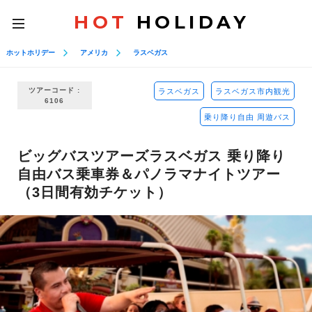
HOT
HOLIDAY
toggle
navigation
ホットホリデー
アメリカ
ラスベガス
ツアーコード :
ラスベガス
ラスベガス市内観光
6106
乗り降り自由 周遊バス
ビッグバスツアーズラスベガス 乗り降り
自由バス乗車券＆パノラマナイトツアー
（3日間有効チケット）