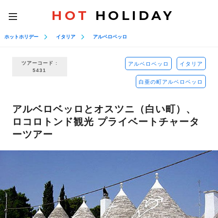
HOT
HOLIDAY
toggle
navigation
ホットホリデー
イタリア
アルベロベッロ
ツアーコード :
アルベロベッロ
イタリア
5431
白亜の町アルベロベッロ
アルベロベッロとオスツニ（白い町）、
ロコロトンド観光 プライベートチャータ
ーツアー