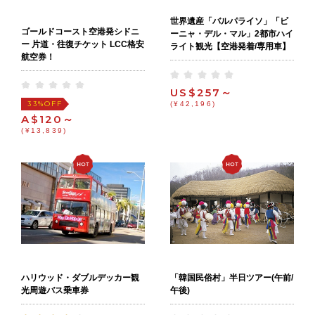
世界遺産「バルパライソ」「ビ
ゴールドコースト空港発シドニ
ーニャ・デル・マル」2都市ハイ
ー 片道・往復チケット LCC格安
ライト観光【空港発着/専用車】
航空券！
US$257～
OFF
33%
(¥42,196)
A$120～
(¥13,839)
ハリウッド・ダブルデッカー観
「韓国民俗村」半日ツアー(午前/
光周遊バス乗車券
午後)