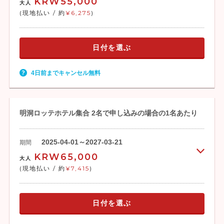
KRW55,000
大人
ンシジャン)は、子ども衣類、男性衣類、女
(現地払い / 約
¥6,275
)
性衣類をはじめ日常生活に必要なあらゆる
商品を取り扱う巨大市場。ここで取り扱う
商品は、手頃な価格で提供され、卸売と小
日付を選ぶ
売の両方を行っています。韓国人の姿を直
に感じ取れるとあって、世界の中の観光名
所として認められている所です。
4日前までキャンセル無料
明洞ロッテホテル集合 2名で申し込みの場合の1名あたり
2025-04-01～2027-03-21
期間
KRW65,000
大人
(現地払い / 約
¥7,415
)
日付を選ぶ