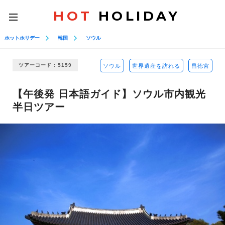
HOT
HOLIDAY
toggle
navigation
ホットホリデー
韓国
ソウル
ツアーコード : 5159
ソウル
世界遺産を訪れる
昌徳宮
【午後発 日本語ガイド】ソウル市内観光
半日ツアー