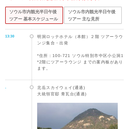
ソウル市内観光半日午後
ソウル市内観光半日午後
ツアー 基本スケジュール
ツアー 主な見所
13:30
明洞ロッテホテル（本館）２階 ツアーラウ
ンジ集合・出発
*住所：100-721 ソウル特別市中区小公洞1
*2階にツアーラウンジ までの案内板があり
ます。
.
北岳スカイウェイ(通過)
大統領官邸 青瓦台(通過)