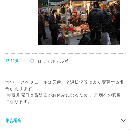
17:30頃
ロッテホテル着
*ツアースケジュールは天候、交通状況等により変更する場
合があります。
*毎週月曜日は昌徳宮がお休みになるため 、宗廟への変更
になります。
.
*仁寺洞（インサドン）
集合場所
仁寺洞(インサドン)メインストリートを中
心に両端に脇道が迷路のように複雑に入り