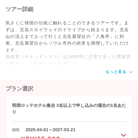
組んでいる仁寺洞。ここは現代的な雰囲気
ツアー詳細
と昔ながらの伝統が調和した都会の中の空
間で、画廊や伝統工芸店、伝統飲食店、カ
気さくに韓国の伝統に触れることのできるツアーです。ま
フェなどが密集しています。毎週日曜日に
ずは、北岳スカイウェイのドライブから始まります。北岳
は歩行者天国となり、伝統芸能の公演や飴
山の頂上まで上って行くと北岳展望台の「八角亭」に到
や揚げ菓子を売る露天も並びさらに活気を
着。北岳展望台からソウル市内の絶景を満喫していただけ
増し、外国人観光客も数多く訪れます。
ます。
昌徳宮（チャンドックン）は1405年に正宮であった景福宮
*昌徳宮(チャンドックン)
の離宮として建造された宮殿です。
世界文化遺産に登録されている昌徳宮(チャ
もっと見る
ンドックン)は、公的空間である宮闕と王家
の居所である宮、そして庭園である後苑(フ
ウォン)に大きく分けられます。昌徳宮は朝
プラン選択
鮮時代の宮闕建築の脈を引く唯一の宮で、
王たちの憩いの場として使用された後苑は
明洞ロッテホテル集合 3名以上で申し込みの場合の1名あた
300年を超える巨木と池、東屋など造園施
り
設が自然と調和を成した所です。
*南大門市場(ナムデムンシジャン)
2025-04-01～2027-03-21
期間
1964年に設立された南大門市場(ナムデム