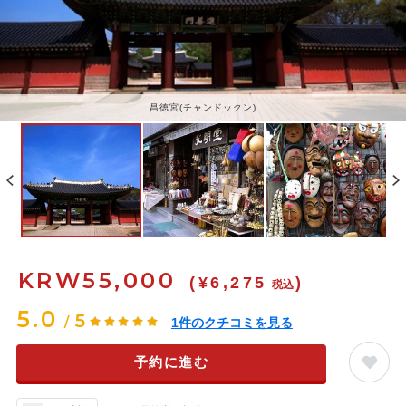
昌徳宮(チャンドックン)
KRW
55,000
(¥6,275
)
税込
5.0
5
/
1
件のクチコミを見る
予約に進む