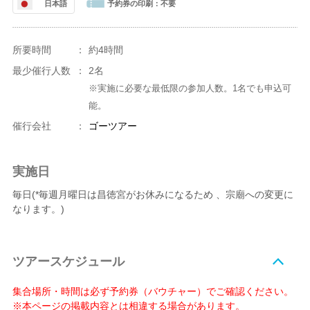
日本語
予約券の印刷：
不要
所要時間
：
約4時間
最少催行人数
：
2名
※実施に必要な最低限の参加人数。1名でも申込可
能。
催行会社
：
ゴーツアー
実施日
毎日(*毎週月曜日は昌徳宮がお休みになるため 、宗廟への変更に
なります。)
ツアースケジュール
集合場所・時間は必ず予約券（バウチャー）でご確認ください。
※本ページの掲載内容とは相違する場合があります。