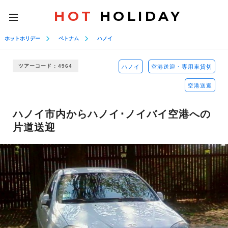
HOT
HOLIDAY
toggle
navigation
ホットホリデー
ベトナム
ハノイ
ツアーコード : 4964
ハノイ
空港送迎・専用車貸切
空港送迎
ハノイ市内からハノイ･ノイバイ空港への
片道送迎