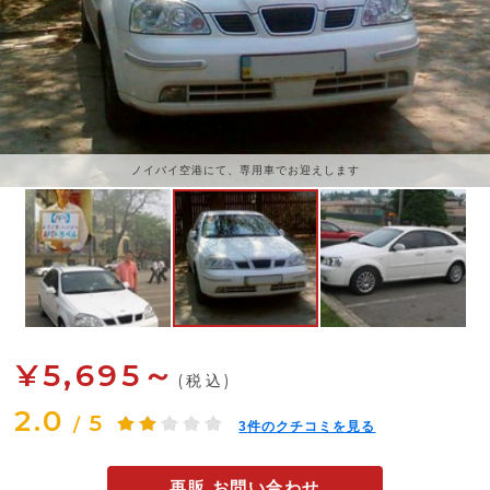
ノイバイ空港にて、専用車でお迎えします
¥5,695～
(税込)
2.0
5
/
3
件のクチコミを見る
再販 お問い合わせ