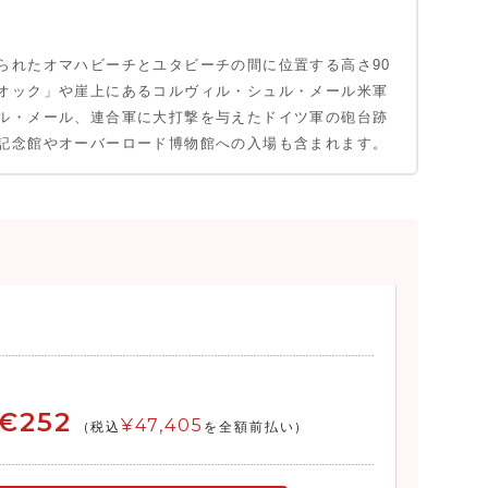
られたオマハビーチとユタビーチの間に位置する高さ90
オック」や崖上にあるコルヴィル・シュル・メール米軍
ル・メール、連合軍に大打撃を与えたドイツ軍の砲台跡
記念館やオーバーロード博物館への入場も含まれます。
€252
¥47,405
(税込
を全額前払い)