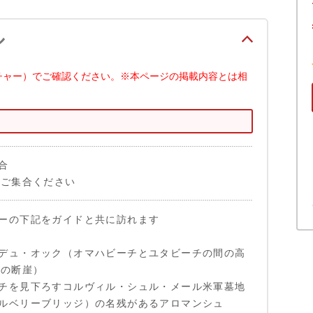
ル
チャー）でご確認ください。※本ページの掲載内容とは相
合
はご集合ください
ーの下記をガイドと共に訪れます
デュ・オック（オマハビーチとユタビーチの間の高
トの断崖）
チを見下ろすコルヴィル・シュル・メール米軍墓地
ルベリーブリッジ）の名残があるアロマンシュ