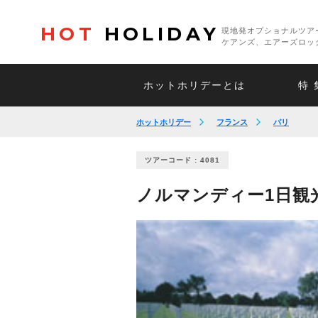
HOT
HOLIDAY
現地発オプショナルツア
ケアンズ、エアーズロッ
ホットホリデーとは
特 
ホットホリデー
フランス
パリ
ツアーコード : 4081
ノルマンディー1日観