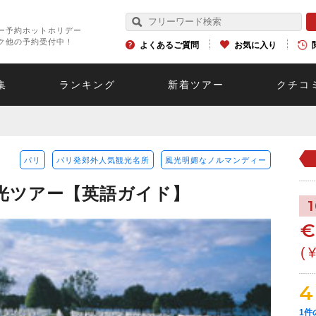
ー予約ホットホリデー
ク他の予約受付中！
よくあるご質問
お気に入り
集
ランキング
新着ツアー
クチコ
パリ
パリ発郊外人気観光名所
風光明媚なノルマンディー
光ツアー【英語ガイド】
(
4
1
件