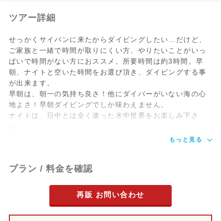
17:00
ホテルへお迎え
ツアー詳細
各ホテルへお迎えにあがります。
せっかくサイパンに来たからダイビングしたい…だけど、
その後直接ビーチへ向かいます。ダイビン
ご家族と一緒で時間が取りにくい方、やりたいことがいっ
グ中お荷物は車内になりますので貴重品は
ぱいで時間がない方におススメ。所要時間は約3時間。早
出来るだけ少なめでお願いします。開始時
朝、ナイトと空いた時間をお選び頂き、ダイビングする事
刻は季節によって異なりますのでお気をつ
が出来ます。
け下さいませ。
早朝は、朝一の気持ち良さ！他にダイバーがいない海の心
地よさ！早朝ダイビングでしか味わえません。
ナイトは、日中とは全く違った水中世界をお楽しみ下さ
18:00～
1ビーチダイビング
い。
19:30
もっと見る
ラウラウビーチでのダイビングです。日中
とは全く違った水中世界をお楽しみ下さ
い。また、南の島と言ってもナイトダイビ
プラン / 料金を確認
ング後は冷えますので上着のご用意を忘れ
ずに!
再販 お問い合わせ
※6名様以上の場合のみボートでのナイト
ダイブも可能です。(追加ボート代$45)予
定ポイントは沈船となります。