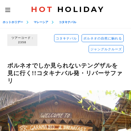
HOT
HOLIDAY
toggle
navigation
ホットホリデー
マレーシア
コタキナバル
ツアーコード :
コタキナバル
ボルネオの自然に触れる
2358
ジャングルクルーズ
ボルネオでしか見られないテングザルを
見に行く!!コタキナバル発・リバーサファ
リ