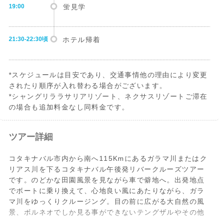
19:00
蛍見学
21:30-22:30頃
ホテル帰着
*スケジュールは目安であり、交通事情他の理由により変更
されたり順序が入れ替わる場合がございます。
*シャングリララサリアリゾート、ネクサスリゾートご滞在
の場合も追加料金なし同料金です。
ツアー詳細
コタキナバル市内から南へ115Kmにあるガラマ川またはク
リアス川を下るコタキナバル午後発リバークルーズツアー
です。のどかな田園風景を見ながら車で僻地へ。出発地点
でボートに乗り換えて、心地良い風にあたりながら、ガラ
マ川をゆっくりクルージング。目の前に広がる大自然の風
景、ボルネオでしか見る事ができないテングザルやその他