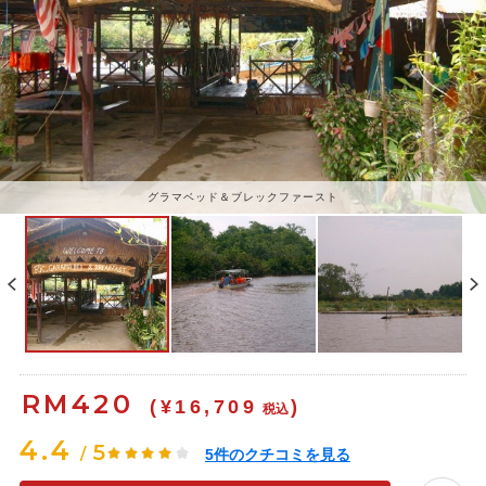
グラマベッド＆ブレックファースト
RM
420
(¥16,709
)
税込
4.4
5
/
5
件のクチコミを見る