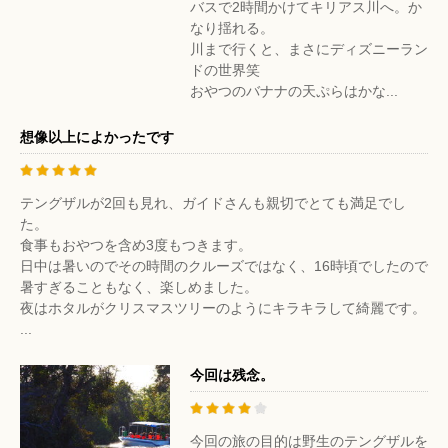
バスで2時間かけてキリアス川へ。か
なり揺れる。
川まで行くと、まさにディズニーラン
ドの世界笑
おやつのバナナの天ぷらはかな...
想像以上によかったです
テングザルが2回も見れ、ガイドさんも親切でとても満足でし
た。
食事もおやつを含め3度もつきます。
日中は暑いのでその時間のクルーズではなく、16時頃でしたので
暑すぎることもなく、楽しめました。
夜はホタルがクリスマスツリーのようにキラキラして綺麗です。
...
今回は残念。
今回の旅の目的は野生のテングザルを