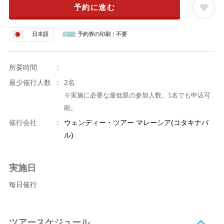
予約に進む
日本語
予約券の印刷：
不要
所要時間
：
最少催行人数
：
2名
※実施に必要な最低限の参加人数。1名でも申込可
能。
催行会社
：
ウェンディー・ツアー マレーシア(コタキナバ
ル)
実施日
毎日催行
ツアースケジュール