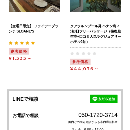
【金曜日限定】 フライデーブラ
クアラルンプール発 ペナン島 2
ンチ SLOANE'S
泊3日フリーパッケージ（往復航
空券+口コミ人気ラグジュアリー
ホテル2泊）
参考価格
¥1,333～
参考価格
¥44,076～
LINEで相談
050-1720-3714
お電話で相談
国内どの固定電話からも市内通話料金
月～金
9:00～17:00