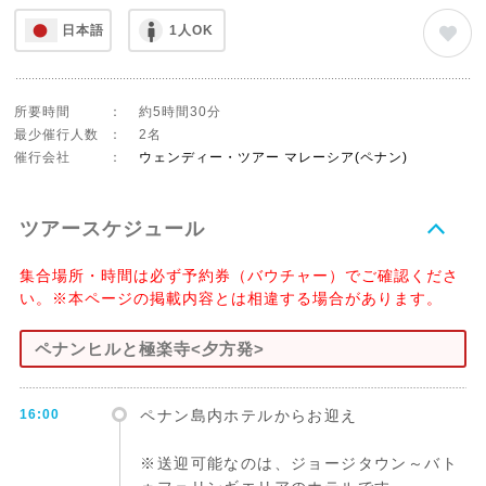
日本語
1人OK
所要時間
：
約5時間30分
最少催行人数
：
2名
催行会社
：
ウェンディー・ツアー マレーシア(ペナン)
ツアースケジュール
集合場所・時間は必ず予約券（バウチャー）でご確認くださ
い。※本ページの掲載内容とは相違する場合があります。
ペナンヒルと極楽寺<夕方発>
16:00
ペナン島内ホテルからお迎え
※送迎可能なのは、ジョージタウン～バト