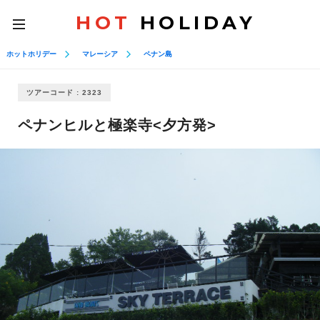
HOT
HOLIDAY
toggle
navigation
ホットホリデー
マレーシア
ペナン島
ツアーコード : 2323
ペナンヒルと極楽寺<夕方発>