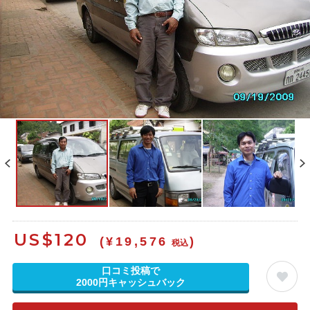
US$
120
(¥19,576
)
税込
口コミ投稿で
2000円キャッシュバック