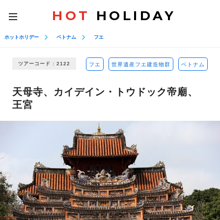
HOT
HOLIDAY
toggle
navigation
ホットホリデー
ベトナム
フエ
ツアーコード : 2122
フエ
世界遺産フエ建造物群
ベトナム
天母寺、カイデイン・トウドック帝廟、
王宮