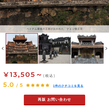
ベトナム最後の王朝がおかれた、グエン朝王宮
¥13,505～
(税込)
5.0
5
/
1
件のクチコミを見る
再販 お問い合わせ