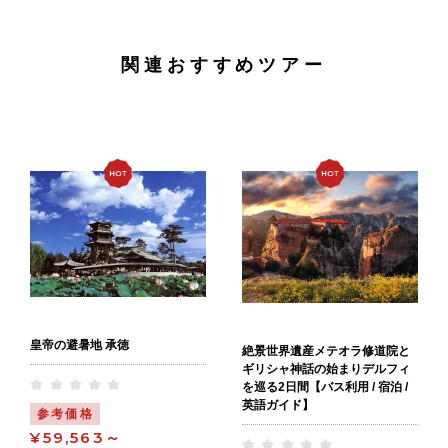
関連おすすめツアー
皇帝の避暑地 承徳
絶景世界遺産メテオラ修道院と
ギリシャ神話の始まりデルフィ
を巡る2日間【バス利用 / 宿泊 /
英語ガイド】
参考価格
¥59,563～