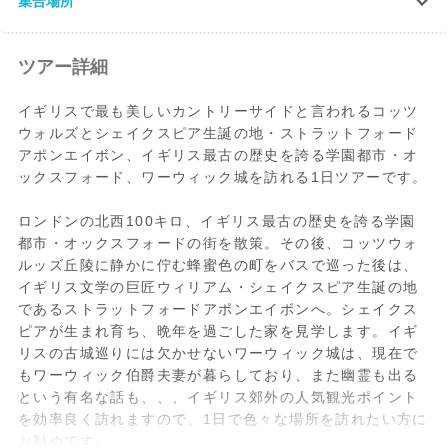
集合場所
ツアー詳細
イギリスで最も美しいカントリーサイドと言われるコッツ
ウォルズとシェイクスピア生誕の地・ストラットフォード
アポンエイボン、イギリス最古の歴史を誇る学園都市・オ
ックスフォード、ワーウィック城を訪れる1日ツアーです。
ロンドンの北西100キロ、イギリス最古の歴史を誇る学園
都市・オックスフォードの街を散策。その後、コッツウォ
ルッズ丘陵に静かに佇む蜂蜜色の町をバスで巡った後は、
イギリス文学の巨匠ウィリアム・シェイクスピア生誕の地
であるストラットフォードアポンエイボンへ。シェイクス
ピアが生まれ育ち、晩年を過ごした家を見学します。イギ
リスの古城巡りには欠かせないワーウィック城は、現在で
もワーウィック伯爵夫妻が暮らしており、また幽霊も出る
という有名な話も、、、イギリス郊外の人気観光ポイント
を効率良く訪れますので、1日で色々な場所を訪れたい方に
お勧めです。