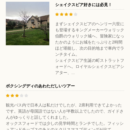
シェイクスピア好きには必見！
まずシェイクスピアのヘンリー六世に
も登場するキングメーカーウォリック
伯爵のウォリック城へ、冒険家になっ
たかのようにお城をたっぷりと2時間
ほど堪能し、次の目的地まで車内でラ
ンチタイム。
シェイクスピア生誕の町ストラットフ
ォードへ。ロイヤルシェイクスピアシ
アター、...
ボクシングディのあわただしいツアー
観光バス内で日本人は私だけでしたが、2席利用できてよかった
です。英語が母国語ではない人が半数以上でしたので、ガイドさ
んがゆっくりと話してくれました。
オックスフォードでは少しの見学時間とランチでした。フィッシ
ュアンドチップスのあとのとクリスマスプディングが出て...