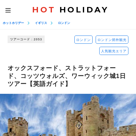
HOT
HOLIDAY
toggle
navigation
ホットホリデー
イギリス
ロンドン
ツアーコード : 2053
ロンドン
ロンドン郊外観光
人気観光エリア
オックスフォード、ストラットフォー
ド、コッツウォルズ、ワーウィック城1日
ツアー【英語ガイド】