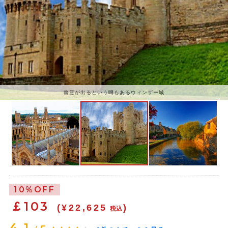
幽霊が出るという噂もあるウィンザー城
美しい景色の広がるコッツウォルズ
10%OFF
￡
103
(¥22,625
)
税込