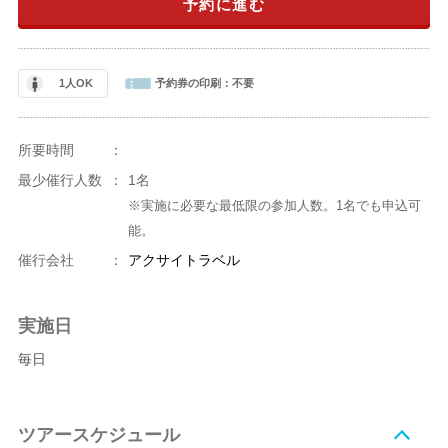
予約に進む
1人OK
予約券の印刷：
不要
所要時間
：
最少催行人数
：
1名
※実施に必要な最低限の参加人数。1名でも申込可
能。
催行会社
：
アクサイトラベル
実施日
毎日
ツアースケジュール