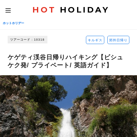
HOT
HOLIDAY
toggle
navigation
ホットホリデー
ツアーコード : 10318
キルギス
郊外日帰り
ケゲティ渓谷日帰りハイキング【ビシュ
ケク発/ プライベート/ 英語ガイド】