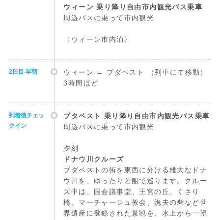
ウィーン 乗り降り自由市内観光バス乗車
周遊バスに乗って市内観光
〈ウィーン市内泊〉
2日目 早朝
ウィーン → ブダペスト （列車にて移動）
3時間ほど
到着後チェッ
ブタペスト 乗り降り自由市内観光バス乗車
クイン
周遊バスに乗って市内観光
夕刻
ドナウ川クルーズ
ブダペストの街を東西に分ける雄大なドナ
ウ川を、ゆったりと船で巡ります。クルー
ズ中は、国会議事堂、王宮の丘、くさり
橋、マーチャーシュ教会、漁夫の砦など世
界遺産に登録された景観を、水上から一望