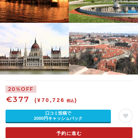
20%OFF
€
377
(¥70,726
)
税込
口コミ投稿で
2000円キャッシュバック
予約に進む