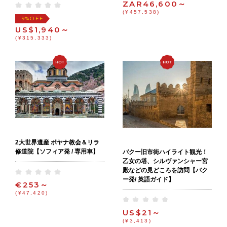
ZAR46,600～
(¥457,538)
OFF
9%
US$1,940～
(¥315,333)
2大世界遺産 ボヤナ教会＆リラ
修道院【ソフィア発 / 専用車】
バクー旧市街ハイライト観光！
乙女の塔、シルヴァンシャー宮
殿などの見どころを訪問【バク
ー発/ 英語ガイド】
€253～
(¥47,420)
US$21～
(¥3,413)