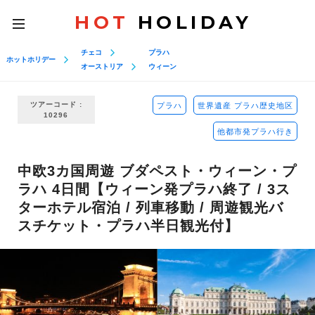
HOT
HOLIDAY
toggle
navigation
チェコ
プラハ
ホットホリデー
オーストリア
ウィーン
ツアーコード :
プラハ
世界遺産 プラハ歴史地区
10296
他都市発プラハ行き
中欧3カ国周遊 ブダペスト・ウィーン・プ
ラハ 4日間【ウィーン発プラハ終了 / 3ス
ターホテル宿泊 / 列車移動 / 周遊観光バ
スチケット・プラハ半日観光付】