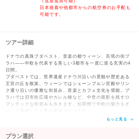
（送迎追加可能）
日本発着や他都市からの航空券のお手配も
可能です。
ツアー詳細
ドナウの真珠ブダペスト、音楽の都ウィーン、百塔の街プ
ラハ——中欧を代表する美しい3都市を一度に巡る充実の4
日間。
ブダペストでは、世界遺産ドナウ川沿いの景観や歴史ある
王宮の丘を散策。ウィーンではシェーンブルン宮殿やリン
ク通り沿いの優雅な街並み、音楽とカフェ文化を堪能。プ
ラハでは旧市街広場やカレル橋など、中世の面影を残すロ
マンチックな街並みを歩きます。短期間で中欧の魅力をぎ
ゅっと凝縮した人気の周遊コースです。
もっと見る
プラン選択