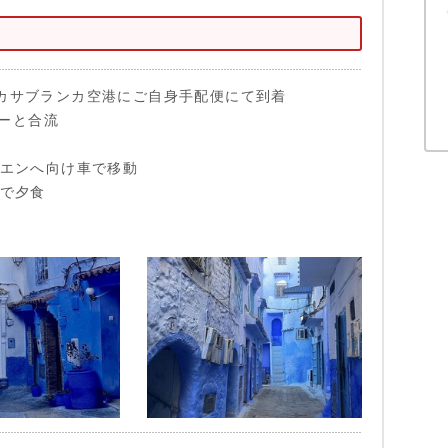
安：カサブランカ空港にご自身手配便にて到着
ーと合流
ャウエンへ向け車で移動
ルで夕食