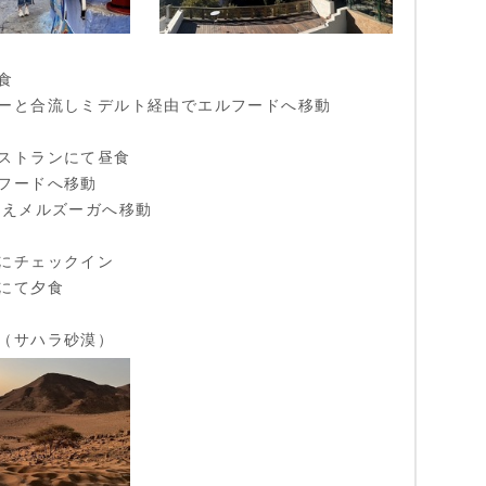
食
ーと合流しミデルト経由でエルフードへ移動
ストランにて昼食
フードへ移動
換えメルズーガへ移動
にチェックイン
にて夕食
（サハラ砂漠）