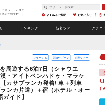
ー予約ホットホリデー
ク他の予約受付中！
よくあるご質問
お気に入り
集
ランキング
新着ツアー
クチコ
カ
マラケシュ
宿泊付プラン
砂漠ツアー
を周遊する6泊7日（シャウエ
砂漠・アイトベンハドゥ・マラケ
U
【カサブランカ発着/ 車＋列車
(
ランカ片道）＋宿（ホテル・オー
英語ガイド】