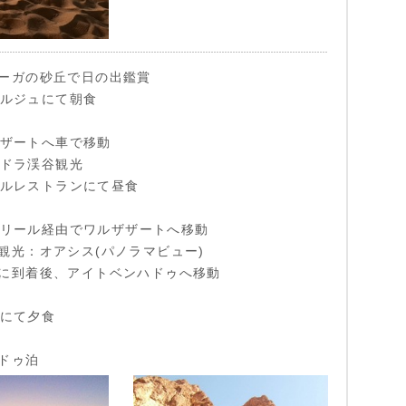
ーガの砂丘で日の出鑑賞
ーベルジュにて朝食
ルザザートへ車で移動
中トドラ渓谷観光
ーカルレストランにて昼食
ィネリール経由でワルザザートへ移動
観光：オアシス(パノラマビュー)
に到着後、アイトベンハドゥへ移動
テルにて夕食
ドゥ泊