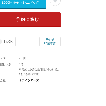
2000円キャッシュバック
予約に進む
予約券
1人OK
印刷不要
時間
：
7日間
催行人数
：
1名
※実施に必要な最低限の参加人数。
1名でも申込可能。
会社
：
ミライツアーズ