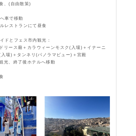
食、(自由散策)
ェスへ車で移動
ーカルレストランにて昼食
語ガイドとフェス市内観光：
ドリース廟＋カラウィーンモスク(入場)＋イナーニ
(入場)＋タンネリ(パノラマビュー)＋宮殿
観光、終了後ホテルへ移動
食