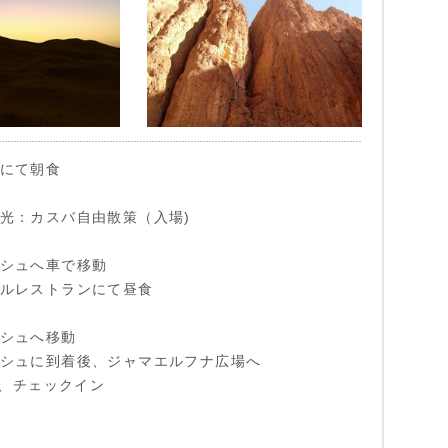
テルにて朝食
内観光：カスバ自由散策（入場)
ラケシュへ車で移動
ーカルレストランにて昼食
ラケシュへ移動
マラケシュに到着後、ジャマエルフナ広場へ
、チェックイン