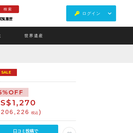
ログイン
閲覧履歴
ミ
世界遺産
SALE
6%OFF
S$
1,270
¥206,226
)
税込
口コミ投稿で