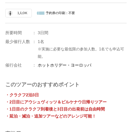
1人OK
予約券の印刷：
不要
所要時間
：
3日間
最少催行人数
：
1名
※実施に必要な最低限の参加人数。1名でも申込可
能。
催行会社
：
ホットホリデー・ヨーロッパ
このツアーのおすすめポイント
・クラクフ2泊3日
・2日目にアウシュヴィッツ＆ビルケナウ日帰りツアー
・1日目のクラクフ到着後と3日目の出発前は自由時間
・延泊・減泊・追加ツアーなどのアレンジ可能！