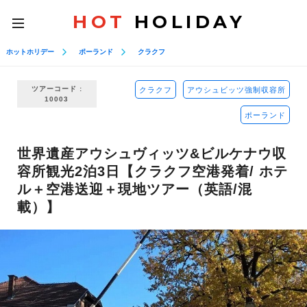
HOT
HOLIDAY
toggle
navigation
ホットホリデー
ポーランド
クラクフ
ツアーコード :
クラクフ
アウシュビッツ強制収容所
10003
ポーランド
世界遺産アウシュヴィッツ&ビルケナウ収
容所観光2泊3日【クラクフ空港発着/ ホテ
ル＋空港送迎＋現地ツアー（英語/混
載）】