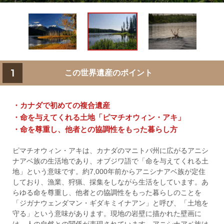
1
この世界遺産のポイント
・カナダで初めての複合遺産
・命を与えてくれる土地「ピマチオウィン・アキ」
・命を尊重し、他者との協調性をもった暮らし方
ピマチオウィン・アキは、カナダのマニトバ州に広がるアニシ
ナアベ族の生活地であり、オブジワ語で「命を与えてくれる土
地」という意味です。約7,000年前からアニシナアベ族が定住
しており、漁業、狩猟、採集をしながら生活をしています。あ
らゆる命を尊重し、他者との協調性をもった暮らしのことを
「ジガナウェンダマン・ギダキミイナアン」と呼び、「土地を
守る」という意味があります。現地の岩壁に描かれた壁画に