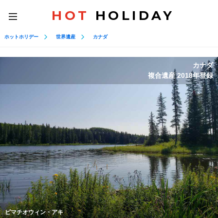
HOT
HOLIDAY
toggle
navigation
ホットホリデー
世界遺産
カナダ
カナダ
複合遺産 2018年登録
ピマチオウィン・アキ