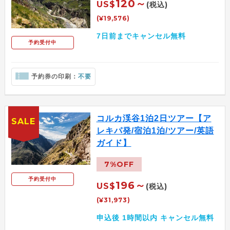
120～
US$
(税込)
(¥19,576)
7日前までキャンセル無料
予約受付中
予約券の印刷：
不要
コルカ渓谷1泊2日ツアー【ア
SALE
レキパ発/宿泊1泊/ツアー/英語
ガイド】
7%OFF
予約受付中
196～
US$
(税込)
(¥31,973)
申込後 1時間以内 キャンセル無料