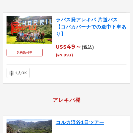
ラパス発アレキパ 片道バス
【コパカバーナでの途中下車あ
り】
49～
US$
(税込)
予約受付中
(¥7,993)
1人OK
アレキパ発
コルカ渓谷1日ツアー