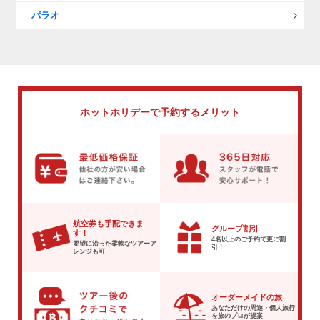
パラオ
ホットホリデーで
予約するメリット
航空券も手配できま
グループ割引
す！
4名以上のご予約で
更に割
要望に沿った柔軟な
ツアーア
引！
レンジも可
オーダーメイドの旅
あなただけの周遊・個人旅行
を
旅のプロが提案