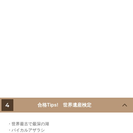
4
合格Tips! 世界遺産検定
・世界最古で最深の湖
・バイカルアザラシ