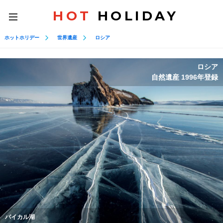
HOT
HOLIDAY
toggle
navigation
ホットホリデー
世界遺産
ロシア
ロシア
自然遺産 1996年登録
バイカル湖