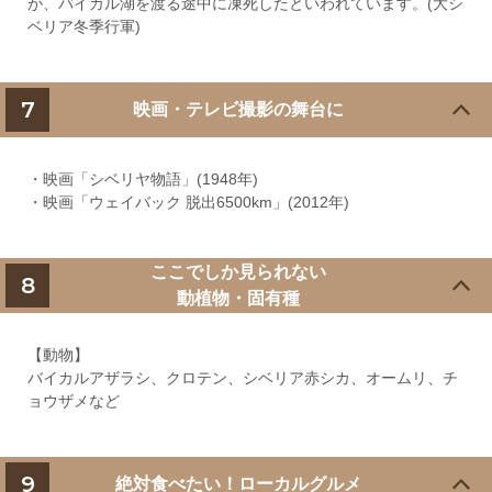
が、バイカル湖を渡る途中に凍死したといわれています。(大シ
ベリア冬季行軍)
7
映画・テレビ撮影の舞台に
・映画「シベリヤ物語」(1948年)
・映画「ウェイバック 脱出6500km」(2012年)
ここでしか見られない
8
動植物・固有種
【動物】
バイカルアザラシ、クロテン、シベリア赤シカ、オームリ、チ
ョウザメなど
9
絶対食べたい！ローカルグルメ