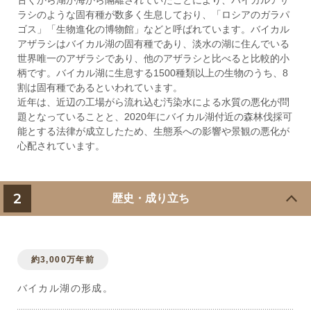
古くから湖が海から隔離されていたことにより、バイカルアザ
ラシのような固有種が数多く生息しており、「ロシアのガラパ
ゴス」「生物進化の博物館」などと呼ばれています。バイカル
アザラシはバイカル湖の固有種であり、淡水の湖に住んでいる
世界唯一のアザラシであり、他のアザラシと比べると比較的小
柄です。バイカル湖に生息する1500種類以上の生物のうち、8
割は固有種であるといわれています。
近年は、近辺の工場がら流れ込む汚染水による水質の悪化が問
題となっていることと、2020年にバイカル湖付近の森林伐採可
能とする法律が成立したため、生態系への影響や景観の悪化が
心配されています。
2
歴史・成り立ち
約3,000万年前
バイカル湖の形成。