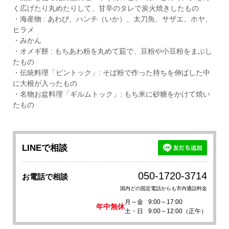
く広げたり丸めたりして、甘辛のタレで炭火焼きしたもの
・海産物 : あわび、ハンチ（いか）、太刀魚、サザエ、ホヤ、
ヒラメ
・みかん
・オメギ餅 : もちあわ粉を丸めて茹で、豆粉や小豆粉をまぶし
たもの
・伝統料理「ピントック」: そば粉で作った持ちを伸ばした中
に大根が入ったもの
・名物お盆料理「ギルムトック」: もち米に砂糖をかけて焼い
たもの
LINEで相談
050-1720-3714
お電話で相談
国内どの固定電話からも市内通話料金
月～金
9:00～17:00
年中無休
土・日
9:00～12:00（正午）