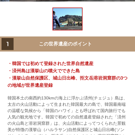
1
この世界遺産のポイント
・韓国では初めて登録された世界自然遺産
・済州島は漢拏山の噴火でできた島
・漢拏山自然保護区、城山日出峰、拒文岳溶岩洞窟群の3つ
の地域が世界遺産登録
韓国本土の南西約130kmの海上に浮かぶ済州(チェジュ）島は、
太古の火山活動によって生まれた韓国最大の島で、韓国最南端
の温暖な気候から「韓国のハワイ」とも呼ばれて国内旅行でも
人気の観光地です。韓国で初めての自然遺産登録された「済州
の火山島と溶岩洞窟群」は、火山活動によってつくられた景観
美が特徴の漢拏山（ハルラサン)自然保護区と城山日出峰(ソン