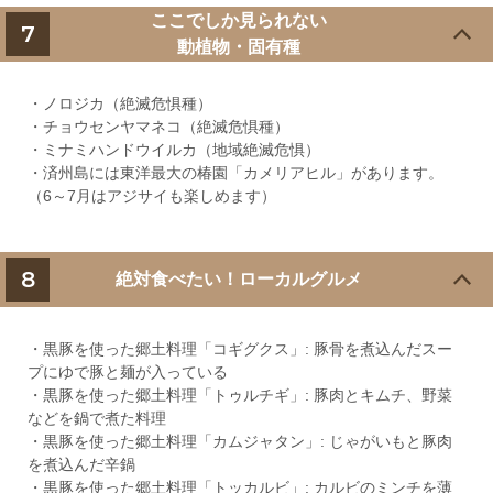
ここでしか見られない
7
動植物・固有種
・ノロジカ（絶滅危惧種）
・チョウセンヤマネコ（絶滅危惧種）
・ミナミハンドウイルカ（地域絶滅危惧）
・済州島には東洋最大の椿園「カメリアヒル」があります。
（6～7月はアジサイも楽しめます）
8
絶対食べたい！ローカルグルメ
・黒豚を使った郷土料理「コギグクス」: 豚骨を煮込んだスー
プにゆで豚と麺が入っている
・黒豚を使った郷土料理「トゥルチギ」: 豚肉とキムチ、野菜
などを鍋で煮た料理
・黒豚を使った郷土料理「カムジャタン」: じゃがいもと豚肉
を煮込んだ辛鍋
・黒豚を使った郷土料理「トッカルビ」: カルビのミンチを薄