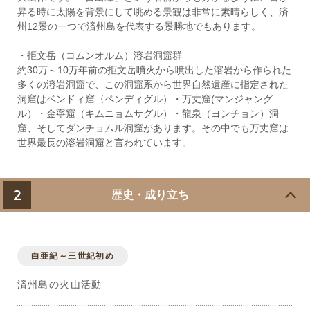
昇る時に太陽を背景にして眺める景観は非常に素晴らしく、済
州12景の一つで済州島を代表する景勝地でもあります。
・拒文岳（コムンオルム）溶岩洞窟群
約30万～10万年前の拒文岳噴火から噴出した溶岩から作られた
多くの溶岩洞窟で、この洞窟系から世界自然遺産に指定された
洞窟はベンドィ窟〈ペンディグル）・万丈窟(マンジャング
ル）・金寧窟（キムニョムサグル）・龍泉（ヨンチョン）洞
窟、そしてダンチョムル洞窟があります。その中でも万丈窟は
世界最長の溶岩洞窟と言われています。
2
歴史・成り立ち
白亜紀～三世紀初め
済州島の火山活動