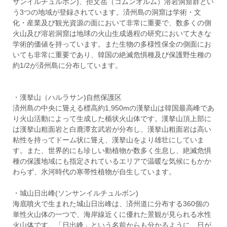
サンイルチュルボン)、拒文岳（コムンオルム）溶岩洞窟群とい
う3つの地域が登録されています。済州島の洞窟は学術・文
化・産業及び観光資源の面において非常に重要で、数多くの側
火山及び溶岩洞窟は地球の火山生成過程の研究において大きな
学術的価値を持っています。また生物の多様性保全の側面にお
いても非常に重要であり、韓国の絶滅危惧種及び保護野生種の
約1/2が済州島に分布しています。
・漢拏山（ハルラサン)自然保護区
済州島の中央に聳える標高約1,950mの漢拏山は韓国最高峰であ
り火山活動によって生成した楯状火山体です。漢拏山頂上部に
は漢拏山粗面岩と白鹿潭玄武岩が分布し、漢拏山粗面岩は高い
粘性を持ってドーム状に聳え、漢拏山をより雄壮にしていま
す。また、世界的にも珍しい動植物か数多く生息し、絶滅危惧
種の保護地域にも指定されているエリアで温暖な気候にもかか
わらず、氷河時代の寒帯性植物が自生しています。
・城山日出峰(ソンサンイルチュルボン)
海底噴火で生まれた城山日出峰は、済州道に分布する360個の
単性火山体の一つで、海岸線近くに優れた景観が見られる水性
火山体です。「日出峰」という名前からも分かるように、日が