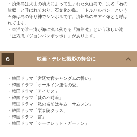
・済州島は火山の噴火によって生まれた火山島で、別名「石の
故郷」と呼ばれており、石文化の島。「トルハルバン」という
石像は島の守り神でシンボルです。済州島のモアイ像とも呼ば
れてます。
・東洋で唯一滝が海に流れ落ちる「海岸滝」という珍しい滝
「正方滝（ジョンバンポッポ）」があります。
6
映画・テレビ撮影の舞台に
・韓国ドラマ「宮廷女官チャングムの誓い」
・韓国ドラマ「オールイン運命の愛」
・韓国ドラマ「アイリス」
・韓国ドラマ「愛の不時着」
・韓国ドラマ「私の名前はキム・サムスン」
・韓国ドラマ「梨泰院クラス」
・韓国ドラマ「宮」
・韓国ドラマ「シークレット・ガーデン」