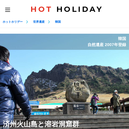
HOT
HOLIDAY
toggle
navigation
ホットホリデー
世界遺産
韓国
韓国
自然遺産 2007年登録
済州火山島と溶岩洞窟群