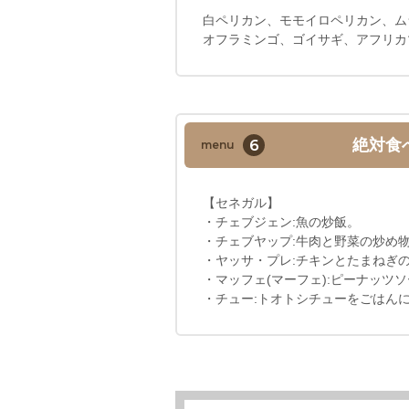
白ペリカン、モモイロペリカン、ム
オフラミンゴ、ゴイサギ、アフリカ
6
絶対食
menu
【セネガル】
・チェブジェン:魚の炒飯。
・チェブヤップ:牛肉と野菜の炒め
・ヤッサ・プレ:チキンとたまねぎ
・マッフェ(マーフェ):ピーナッツ
・チュー:トオトシチューをごはん