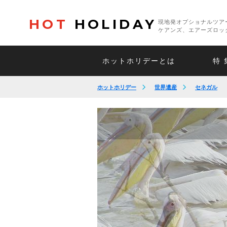
HOT
HOLIDAY
現地発オプショナルツア
ケアンズ、エアーズロッ
ホットホリデーとは
特 
ホットホリデー
世界遺産
セネガル