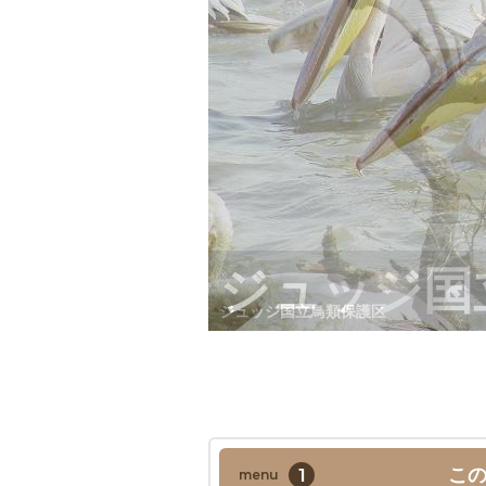
ジュッジ国立鳥類保護区
1
こ
menu