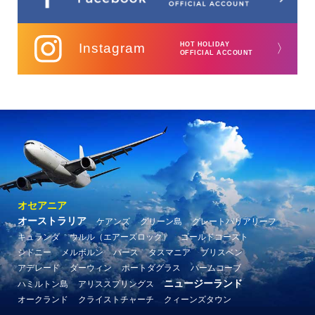
Instagram
HOT HOLIDAY
〉
OFFICIAL ACCOUNT
オセアニア
オーストラリア
ケアンズ
グリーン島
グレートバリアリーフ
キュランダ
ウルル（エアーズロック）
ゴールドコースト
シドニー
メルボルン
パース
タスマニア
ブリスベン
アデレード
ダーウィン
ポートダグラス
パームコーブ
ニュージーランド
ハミルトン島
アリススプリングス
オークランド
クライストチャーチ
クィーンズタウン