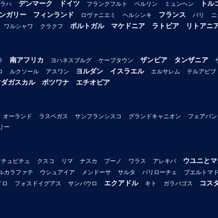
デンマーク
ドイツ
トル
ラハ
フランクフルト
ベルリン
ミュンヘン
ンガリー
フィンランド
フランス
ロヴァニエミ
ヘルシンキ
パリ
ニ
ポルトガル
マケドニア
ラトビア
リトアニ
ワルシャワ
クラクフ
南アフリカ
ザンビア
タンザニア
ラ
ヨハネスブルグ
ケープタウン
ヨルダン
イスラエル
ロ
ルクソール
アスワン
エルサレム
テルアビブ
マダガスカル
ボツワナ
エチオピア
オーランド
ラスベガス
サンフランシスコ
グランドキャニオン
フェアバン
リー
ウユニとマ
マチュピチュ
クスコ
リマ
ナスカ
プーノ
ワラス
アレキパ
ルカラファテ
ウシュアイア
メンドーサ
サルタ
バリローチェ
プエルトマ
エクアドル
コス
イロ
フォスドイグアス
サンパウロ
キト
ガラパゴス