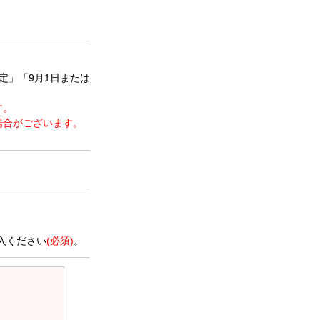
定」「9月1日または
す。
場合がございます。
。
入ください
(必須)
。