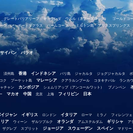
グレートバリアリーフ
キュランダ
ウルル（エアーズロック）
ゴールドコ
ーウィン
ポートダグラス
パームコーブ
ハミルトン島
アリススプリングス
サイパン
パラオ
香港
インドネシア
済州島
バリ島
ジャカルタ
ジョグジャカルタ
ボ
マレーシア
コク
プーケット島
クアラルンプール
コタキナバル
ランカ
カンボジア
ャチャン
シェムリアップ（アンコールワット）
プノンペン
マカオ
中国
フィリピン
日本
ー
北京
上海
バイジャン
イギリス
イタリア
ロンドン
ローマ
ミラノ
フィレンツェ
トリア
オランダ
ギリシャ
ウィーン
ザルツブルク
アムステルダム
ア
ジョージア
スウェーデン
スペイン
ザグレブ
スプリット
マドリー