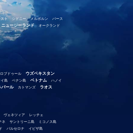
ースト
シドニー
メルボルン
パース
ニュージーランド
オークランド
ウズベキスタン
ロブドゥール
ベトナム
ウイ島
ペナン島
ハノイ
ネパール
ラオス
カトマンズ
ヴェネツィア
レッチェ
テネ
サントリーニ島
ミコノス島
ド
バルセロナ
イビザ島