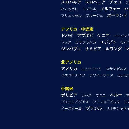
スロバキア
スロベニア
チェコ
プ
ノルウェー
ハ
パムッカレ
イズミル
ポーランド
ブリュッセル
ブルージュ
アフリカ・中近東
ドバイ
アブダビ
ケニア
マサイマ
エジプト
フェズ
カサブランカ
カイ
ジンバブエ
ナミビア
ルワンダ
北アメリカ
アメリカ
ニューヨーク
ロサンゼルス
イエローナイフ
ホワイトホース
カルガ
中南米
ボリビア
ペルー
ラパス
ウユニ
プエルトイグアス
ブエノスアイレス
エ
ブラジル
イースター島
リオデジャネ