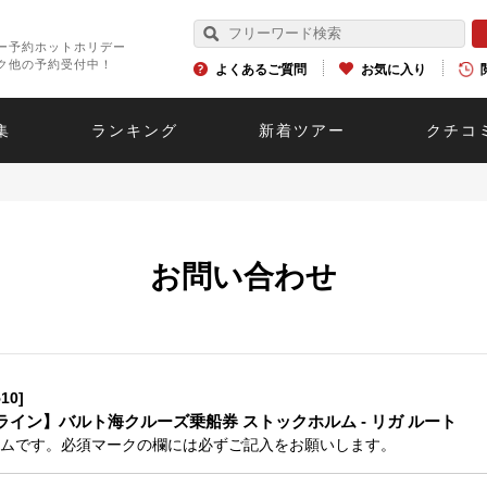
ー予約ホットホリデー
ク他の予約受付中！
よくあるご質問
お気に入り
集
ランキング
新着ツアー
クチコ
お問い合わせ
10]
イン】バルト海クルーズ乗船券 ストックホルム - リガ ルート
ムです。必須マークの欄には必ずご記入をお願いします。