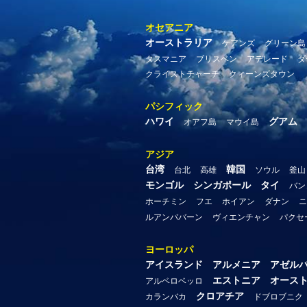
オセアニア
オーストラリア
ケアンズ
グリーン島
タスマニア
ブリスベン
アデレード
ダ
クライストチャーチ
クィーンズタウン
パシフィック
ハワイ
グアム
オアフ島
マウイ島
アジア
台湾
韓国
台北
高雄
ソウル
釜山
モンゴル
シンガポール
タイ
バン
ホーチミン
フエ
ホイアン
ダナン
ニ
ルアンパバーン
ヴィエンチャン
パクセ
ヨーロッパ
アイスランド
アルメニア
アゼル
エストニア
オース
アルベロベッロ
クロアチア
カランバカ
ドブロブニク