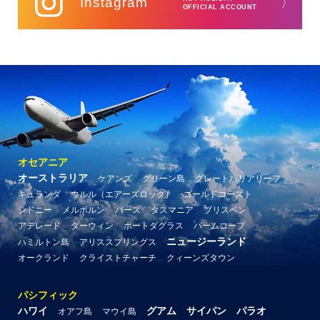
Instagram
〉
OFFICIAL ACCOUNT
オセアニア
オーストラリア
ケアンズ
グリーン島
グレートバリアリーフ
キュランダ
ウルル（エアーズロック）
ゴールドコースト
シドニー
メルボルン
パース
タスマニア
ブリスベン
アデレード
ダーウィン
ポートダグラス
パームコーブ
ニュージーランド
ハミルトン島
アリススプリングス
オークランド
クライストチャーチ
クィーンズタウン
パシフィック
ハワイ
グアム
サイパン
パラオ
オアフ島
マウイ島