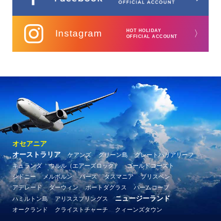
Instagram
HOT HOLIDAY
〉
OFFICIAL ACCOUNT
オセアニア
オーストラリア
ケアンズ
グリーン島
グレートバリアリーフ
キュランダ
ウルル（エアーズロック）
ゴールドコースト
シドニー
メルボルン
パース
タスマニア
ブリスベン
アデレード
ダーウィン
ポートダグラス
パームコーブ
ニュージーランド
ハミルトン島
アリススプリングス
オークランド
クライストチャーチ
クィーンズタウン