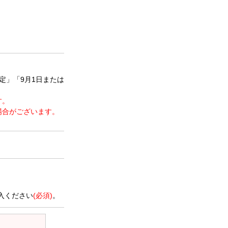
定」「9月1日または
す。
場合がございます。
。
入ください
(必須)
。