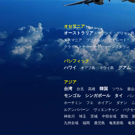
オセアニア
オーストラリア
ケアンズ
グリーン島
タスマニア
ブリスベン
アデレード
ダ
クライストチャーチ
クィーンズタウン
パシフィック
ハワイ
グアム
オアフ島
マウイ島
アジア
台湾
韓国
台北
高雄
ソウル
釜山
モンゴル
シンガポール
タイ
バン
ホーチミン
フエ
ホイアン
ダナン
ニ
ルアンパバーン
ヴィエンチャン
パクセ
神奈川
埼玉
茨城
中部全域
愛知
九州全域
福岡
鹿児島
奄美群島
奄美