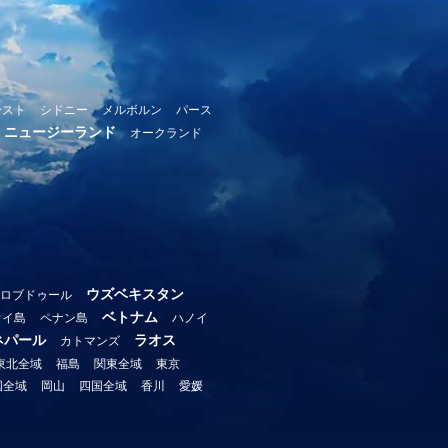
ースト
シドニー
メルボルン
パース
ニュージーランド
オークランド
ウズベキスタン
ロブドゥール
ベトナム
ウイ島
ペナン島
ハノイ
ネパール
ラオス
カトマンズ
東北全域
福島
関東全域
東京
国全域
岡山
四国全域
香川
愛媛