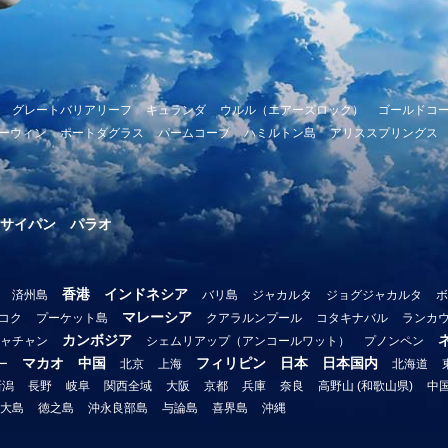
グレートバリアリーフ
キュランダ
ウルル（エアーズロック）
ゴールドコ
ーウィン
ポートダグラス
パームコーブ
ハミルトン島
アリススプリングス
サイパン
パラオ
香港
インドネシア
済州島
バリ島
ジャカルタ
ジョグジャカルタ
ボ
マレーシア
コク
プーケット島
クアラルンプール
コタキナバル
ランカ
カンボジア
ャチャン
シェムリアップ（アンコールワット）
プノンペン
マカオ
中国
フィリピン
日本
日本国内
ー
北京
上海
北海道
新潟
長野
岐阜
関西全域
大阪
京都
兵庫
奈良
高野山 (和歌山県)
中
大島
徳之島
沖永良部島
与論島
喜界島
沖縄