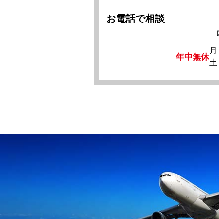
お電話で相談
月
年中無休
土