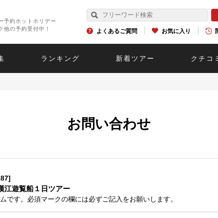
ー予約ホットホリデー
ク他の予約受付中！
よくあるご質問
お気に入り
集
ランキング
新着ツアー
クチコ
お問い合わせ
87]
漢江遊覧船１日ツアー
ムです。必須マークの欄には必ずご記入をお願いします。