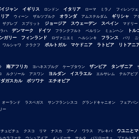
バイジャン
イギリス
イタリア
ロンドン
ローマ
ミラノ
フィレンツェ
トリア
オランダ
ギリシャ
ウィーン
ザルツブルク
アムステルダム
ア
ジョージア
スウェーデン
スペイン
ザグレブ
スプリット
マドリー
デンマーク
ドイツ
トル
ラハ
フランクフルト
ベルリン
ミュンヘン
ンガリー
フィンランド
フランス
ロヴァニエミ
ヘルシンキ
パリ
ニ
ポルトガル
マケドニア
ラトビア
リトアニ
ワルシャワ
クラクフ
南アフリカ
ザンビア
タンザニア
ラ
ヨハネスブルグ
ケープタウン
ヨルダン
イスラエル
ロ
ルクソール
アスワン
エルサレム
テルアビブ
マダガスカル
ボツワナ
エチオピア
オーランド
ラスベガス
サンフランシスコ
グランドキャニオン
フェアバン
リー
ウユニとマ
マチュピチュ
クスコ
リマ
ナスカ
プーノ
ワラス
アレキパ
ルカラファテ
ウシュアイア
メンドーサ
サルタ
バリローチェ
プエルトマ