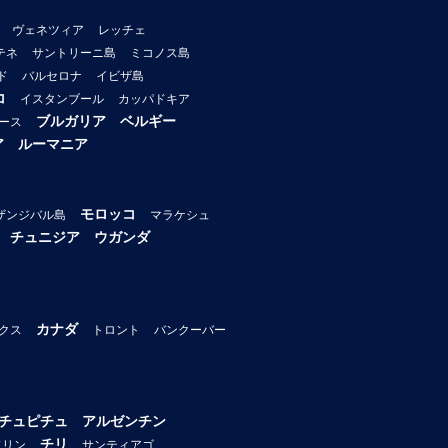
ヴェネツィア
レッチェ
テネ
サントリーニ島
ミコノス島
ド
バルセロナ
イビザ島
コ
イスタンブール
カッパドキア
ブルガリア
ベルギー
ース
ア
ルーマニア
モロッコ
ザンジバル島
マラケシュ
チュニジア
ウガンダ
カナダ
クス
トロント
バンクーバー
チュピチュ
アルゼンチン
チリ
ドリン
サンティアゴ