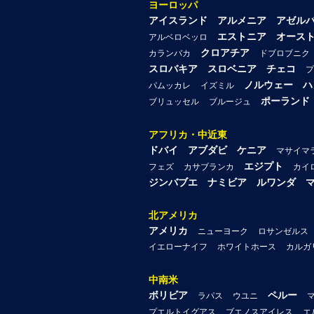
ヨーロッパ
アイスランド
アルメニア
アゼル
エストニア
オース
アルベロベッロ
クロアチア
カランバカ
ドブロブニク
スロバキア
スロベニア
チェコ
プ
ノルウェー
ハ
パムッカレ
イズミル
ポーランド
ブリュッセル
ブルージュ
アフリカ・中近東
ドバイ
アブダビ
ケニア
マサイマ
エジプト
フェズ
カサブランカ
カイ
ジンバブエ
ナミビア
ルワンダ
北アメリカ
アメリカ
ニューヨーク
ロサンゼルス
イエローナイフ
ホワイトホース
カルガ
中南米
ボリビア
ペルー
ラパス
ウユニ
プエルトイグアス
ブエノスアイレス
エ