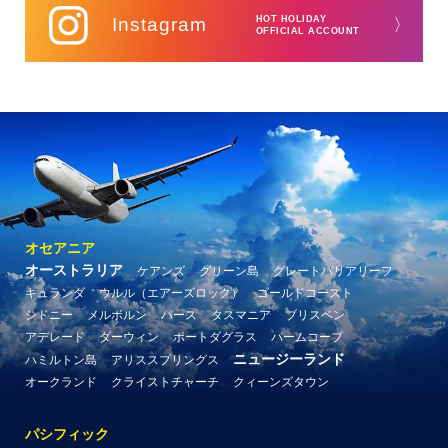
Instagram
HOT HOLIDAY
〉
OFFICIAL ACCOUNT
オセアニア
オーストラリア
ケアンズ
グリーン島
グレートバリアリーフ
キュランダ
ウルル（エアーズロック）
ゴールドコースト
シドニー
メルボルン
パース
タスマニア
ブリスベン
アデレード
ダーウィン
ポートダグラス
パームコーブ
ニュージーランド
ハミルトン島
アリススプリングス
オークランド
クライストチャーチ
クィーンズタウン
パシフィック