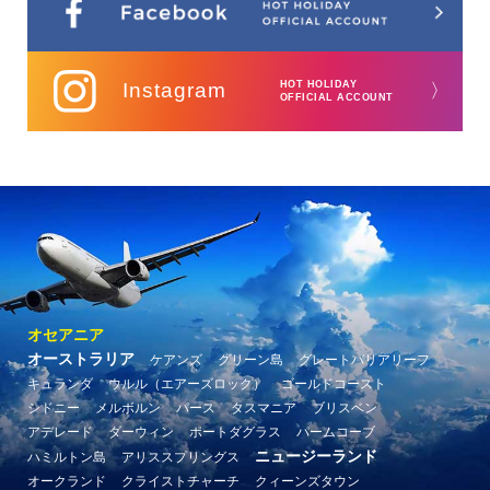
Instagram
HOT HOLIDAY
〉
OFFICIAL ACCOUNT
オセアニア
オーストラリア
ケアンズ
グリーン島
グレートバリアリーフ
キュランダ
ウルル（エアーズロック）
ゴールドコースト
シドニー
メルボルン
パース
タスマニア
ブリスベン
アデレード
ダーウィン
ポートダグラス
パームコーブ
ニュージーランド
ハミルトン島
アリススプリングス
オークランド
クライストチャーチ
クィーンズタウン