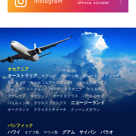
Instagram
〉
OFFICIAL ACCOUNT
オセアニア
オーストラリア
ケアンズ
グリーン島
グレートバリアリーフ
キュランダ
ウルル（エアーズロック）
ゴールドコースト
シドニー
メルボルン
パース
タスマニア
ブリスベン
アデレード
ダーウィン
ポートダグラス
パームコーブ
ニュージーランド
ハミルトン島
アリススプリングス
オークランド
クライストチャーチ
クィーンズタウン
パシフィック
ハワイ
グアム
サイパン
パラオ
オアフ島
マウイ島