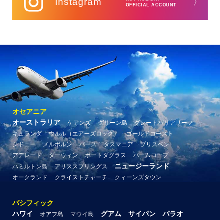
Instagram
〉
OFFICIAL ACCOUNT
オセアニア
オーストラリア
ケアンズ
グリーン島
グレートバリアリーフ
キュランダ
ウルル（エアーズロック）
ゴールドコースト
シドニー
メルボルン
パース
タスマニア
ブリスベン
アデレード
ダーウィン
ポートダグラス
パームコーブ
ニュージーランド
ハミルトン島
アリススプリングス
オークランド
クライストチャーチ
クィーンズタウン
パシフィック
ハワイ
グアム
サイパン
パラオ
オアフ島
マウイ島