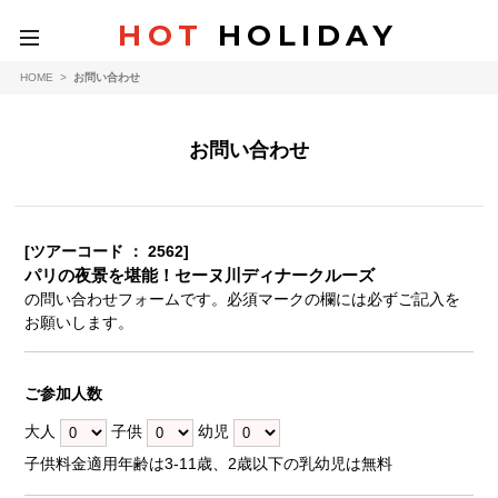
HOT
HOLIDAY
toggle
navigation
HOME
>
お問い合わせ
お問い合わせ
[ツアーコード ： 2562]
パリの夜景を堪能！セーヌ川ディナークルーズ
の問い合わせフォームです。必須マークの欄には必ずご記入を
お願いします。
ご参加人数
大人
子供
幼児
子供料金適用年齢は3-11歳、2歳以下の乳幼児は無料